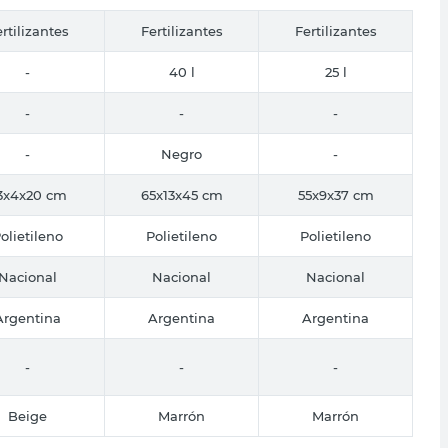
rtilizantes
Fertilizantes
Fertilizantes
-
40 l
25 l
-
-
-
-
Negro
-
3x4x20 cm
65x13x45 cm
55x9x37 cm
olietileno
Polietileno
Polietileno
Nacional
Nacional
Nacional
Argentina
Argentina
Argentina
-
-
-
Beige
Marrón
Marrón