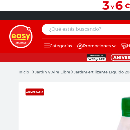
¿Qué estás buscando?
Categorías
Promociones
H
muebles
pintura
Jardín y Aire Libre
Jardín
Fertilizante Líquido 20
escritorio
puertas
placard
sillon
espejo