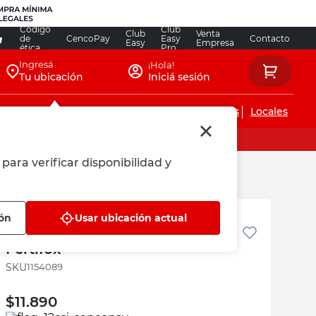
Código
Club
Club
Venta
de
CencoPay
Easy
Contacto
Easy
Empresa
ética
Pro
Ingresá
¡Hola!
Tu ubicación
Iniciá sesión
Servicios de instalaciones
Locales
para verificar disponibilidad y
Fertifox
ión
Usar ubicación actual
Fertilizante Líquido 200 Cc
Fertifox
:
1154089
$
11.890