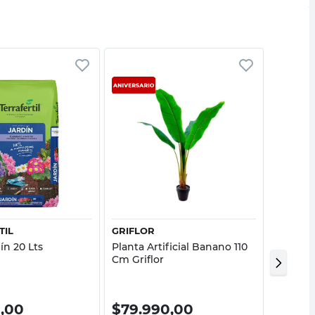
Vista rápida
Vista rápida
TIL
GRIFLOR
ROOTS
dín 20 Lts
Planta Artificial Banano 110
vara ho
Cm Griflor
0,00
$
79.990,00
$
15.