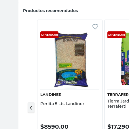
Productos recomendados
sta rápida
Vista rápida
LANDINER
TERRAFER
l 3 Un
Tierra Jar
Perlita 5 Lts Landiner
Terrafertil
0
$
8590,00
$
17.29