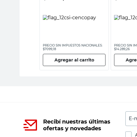
ESTOS NACIONALES:
PRECIO SIN IMPUESTOS NACIONALES:
PRECIO SIN I
$7099,18
$14.289,26
 al carrito
Agregar al carrito
Agreg
E-m
Recibí nuestras últimas
ofertas y novedades