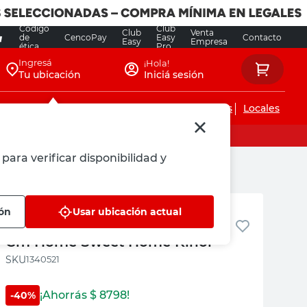
Código
Club
Club
Venta
de
CencoPay
Easy
Contacto
Easy
Empresa
ética
Pro
Ingresá
¡Hola!
Tu ubicación
Iniciá sesión
Servicios de instalaciones
Locales
para verificar disponibilidad y
Kinor
ión
Usar ubicación actual
Felpudo Goma Marrón 29X60
Cm Home Sweet Home Kinor
:
1340521
¡Ahorrás $
8798
!
-
40
%