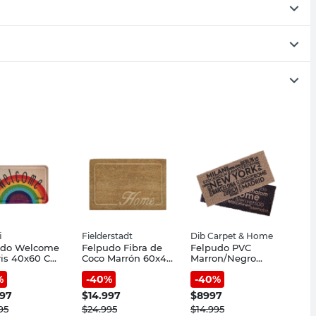
i
Fielderstadt
Dib Carpet & Home
udo Welcome
Felpudo Fibra de
Felpudo PVC
ris 40x60 Cm
Coco Marrón 60x40
Marron/Negro
i
Cm Home
30x70 Cm Word
%
-
40
%
-
40
%
Fielderstadt
Dib Carpet & Home
997
$
14.997
$
8997
95
$
24.995
$
14.995