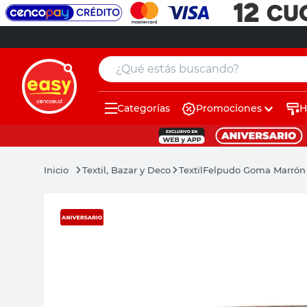
¿Qué estás buscando?
Categorías
Promociones
H
muebles
pintura
Textil, Bazar y Deco
Textil
Felpudo Goma Marrón
escritorio
puertas
placard
espejo
sillas