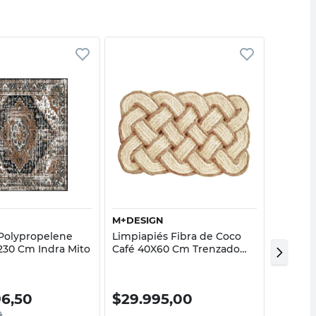
Vista rápida
Vista rápida
M+DESIGN
M+DESI
Polypropelene
Limpiapiés Fibra de Coco
Limpiap
230 Cm Indra Mito
Café 40X60 Cm Trenzado
Cm Kno
M+Design
96,50
$
29.995,00
$
54.
0