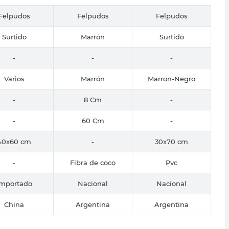
Felpudos
Felpudos
Felpudos
Surtido
Marrón
Surtido
-
-
-
Varios
Marrón
Marron-Negro
-
8 Cm
-
-
60 Cm
-
40x60 cm
-
30x70 cm
-
Fibra de coco
Pvc
Importado
Nacional
Nacional
China
Argentina
Argentina