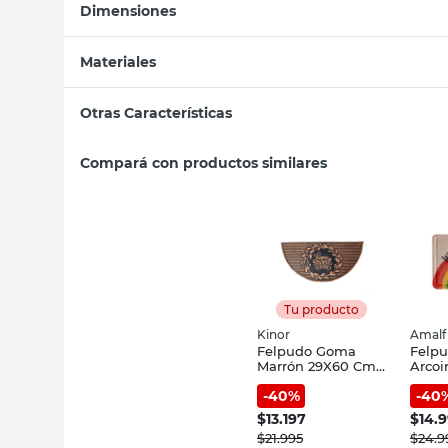
Dimensiones
Materiales
Otras Características
Compará con productos similares
Tu producto
Kinor
Amalf
Felpudo Goma
Felp
Marrón 29X60 Cm
Arcoi
Home Sweet
Amalf
-
40
%
-
40
Home Kinor
$
13.197
$
14.
$
21.995
$
24.9