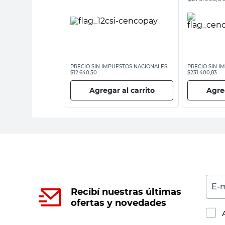
ESTOS NACIONALES:
PRECIO SIN IMPUESTOS NACIONALES:
PRECIO SIN I
$12.640,50
$231.400,83
 al carrito
Agregar al carrito
Agreg
E-m
Recibí nuestras últimas
ofertas y novedades