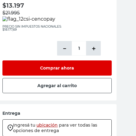
$
13.197
$
21.995
PRECIO SIN IMPUESTOS NACIONALES:
$18.177,69
－
＋
Comprar ahora
Agregar al carrito
Entrega
Ingresá tu
ubicación
para ver todas las
opciones de entrega