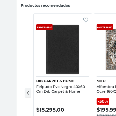
Productos recomendados
sta rápida
Vista rápida
DIB CARPET & HOME
MITO
propileno
Felpudo Pvc Negro 40X60
Alfombra 
 60 Cm Cm Soft
Cm Dib Carpet & Home
Ocre 160X
30%
0
$
15.295,00
$
195.9
$
279.995,0