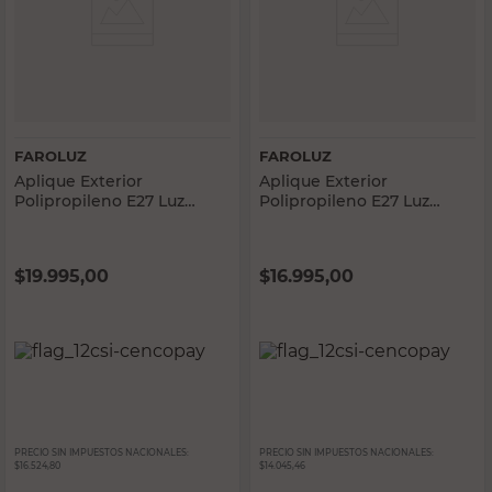
FAROLUZ
FAROLUZ
Aplique Exterior
Aplique Exterior
Polipropileno E27 Luz
Polipropileno E27 Luz
Cálida Negro Mate Faroluz
Cálida Negro Mate Faroluz
$
19.995,00
$
16.995,00
PRECIO SIN IMPUESTOS NACIONALES:
PRECIO SIN IMPUESTOS NACIONALES:
$16.524,80
$14.045,46