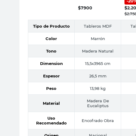
-
20
Mm Ubajay
$
7900
$
2.2
$
2.75
Tipo de Producto
Tableros MDF
Ta
Color
Marrón
Tono
Madera Natural
Dimension
15,5x3965 cm
Espesor
26,5 mm
Peso
13,98 kg
Madera De
Material
Eucaliptus
Uso
Encofrado Obra
Recomendado
Origen
Nacional