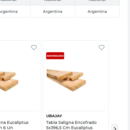
Argentina
Argentina
Argentina
Vista rápida
Vista rápida
UBAJAY
UBAJAY
gna Eucaliptus
Tabla Saligna Encofrado
Tabla S
m 6 Un
5x396,5 Cm Eucaliptus
7,5x396