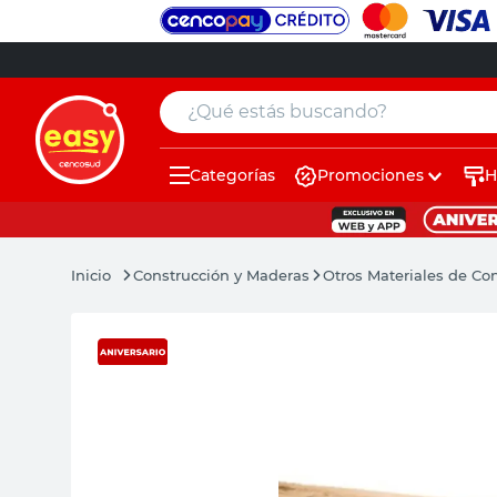
¿Qué estás buscando?
Categorías
Promociones
H
muebles
pintura
Construcción y Maderas
Otros Materiales de Co
escritorio
puertas
placard
sillon
espejo