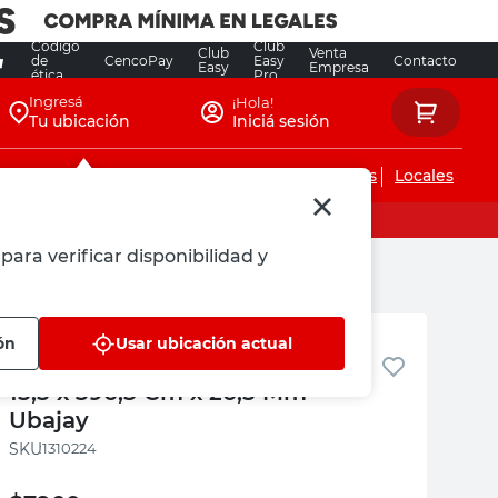
Código
Club
Club
Venta
de
CencoPay
Easy
Contacto
Easy
Empresa
ética
Pro
Ingresá
¡Hola!
Tu ubicación
Iniciá sesión
Servicios de instalaciones
Locales
para verificar disponibilidad y
x 26,5 Mm Ubajay
Ubajay
ón
Usar ubicación actual
Tabla Saligna para Encofrado
15,5 x 396,5 Cm x 26,5 Mm
Ubajay
:
1310224