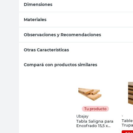
Dimensiones
Materiales
Observaciones y Recomendaciones
Otras Características
Compará con productos similares
Tu producto
-
Ubajay
Tabl
Tabla Saligna para
Trup
Encofrado 15,5 x
1.83X
396,5 Cm x 26,5