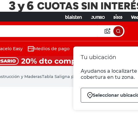
acelo Easy
Medios de pago
Tu ubicación
Ayudanos a localizarte 
nstrucción y Maderas
Tabla Saligna para Encofrado 15,5 x 396,5 Cm 
cobertura en tu zona.
Seleccionar ubicaci