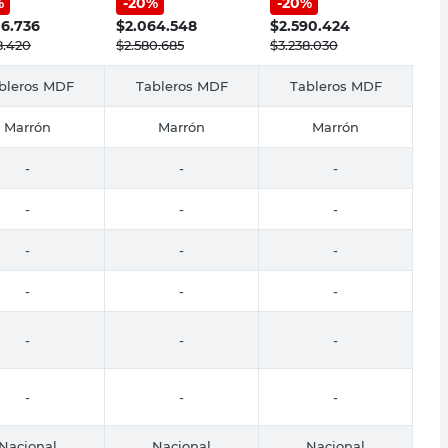
%
-
20
%
-
20
%
06.736
$
2.064.548
$
2.590.424
8.420
$
2.580.685
$
3.238.030
bleros MDF
Tableros MDF
Tableros MDF
Marrón
Marrón
Marrón
-
-
-
-
-
-
-
-
-
-
-
-
-
-
-
-
-
-
Nacional
Nacional
Nacional