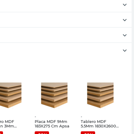
-
-
ero MDF
Placa MDF 9Mm
Tablero MDF
an 3Mm
183X275 Cm Apsa
5.5Mm 1830X2600
2.60 Mts
Mts Trupan