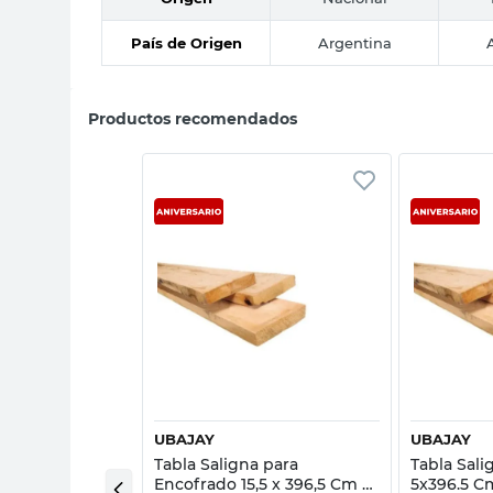
País de Origen
Argentina
Productos recomendados
sta rápida
Vista rápida
UBAJAY
UBAJAY
 1x3x2,44 Mts
Tabla Saligna para
Tabla Sali
Encofrado 15,5 x 396,5 Cm x
5x396.5 C