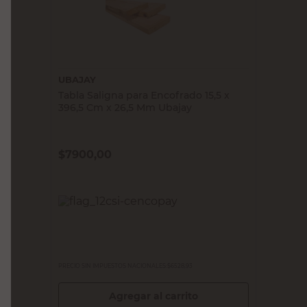
UBAJAY
Tabla Saligna para Encofrado 15,5 x
396,5 Cm x 26,5 Mm Ubajay
$
7900,00
PRECIO SIN IMPUESTOS NACIONALES:
$6528,93
Agregar al carrito