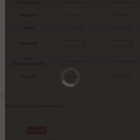
Dimension
5x3965 cm
15,5x3965 cm
Espesor
26,5 mm
26,5 mm
Peso
4,65 kg
13,98 kg
Madera De
Madera De
Material
Eucaliptus
Eucaliptus
Uso
Encofrado Obra
Encofrado Obra
Recomendado
Origen
Nacional
Nacional
Productos recomendados