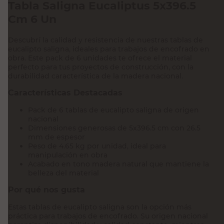
Tabla Saligna Eucaliptus 5x396.5
Cm 6 Un
Descubrí la calidad y resistencia de nuestras tablas de
eucalipto saligna, ideales para trabajos de encofrado en
obra. Este pack de 6 unidades te ofrece el material
perfecto para tus proyectos de construcción, con la
durabilidad característica de la madera nacional.
Características Destacadas
Pack de 6 tablas de eucalipto saligna de origen
nacional
Dimensiones generosas de 5x396.5 cm con 26.5
mm de espesor
Peso de 4.65 kg por unidad, ideal para
manipulación en obra
Acabado en tono madera natural que mantiene la
belleza del material
Por qué nos gusta
Estas tablas de eucalipto saligna son la opción más
práctica para trabajos de encofrado. Su origen nacional