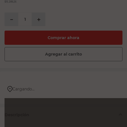
$15.289,26
－
＋
Comprar ahora
Agregar al carrito
Cargando...
Descripción