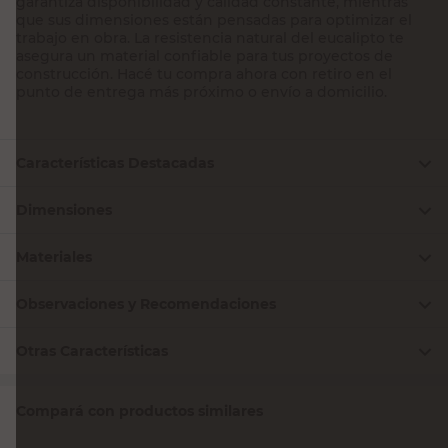
garantiza disponibilidad y calidad constante, mientras
que sus dimensiones están pensadas para optimizar el
trabajo en obra. La resistencia natural del eucalipto te
asegura un material confiable para tus proyectos de
construcción. Hacé tu compra ahora con retiro en el
punto de entrega más próximo o envío a domicilio.
Características Destacadas
Dimensiones
Materiales
Observaciones y Recomendaciones
Otras Características
Compará con productos similares