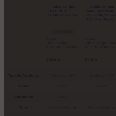
Tu producto
Ubajay
Ubajay
Tabla Saligna
Tabla Saligna par
Eucaliptus 5x396.5
Encofrado 15,5 x
Cm 6 Un
396,5 Cm x 26,5
Mm Ubajay
$
18.500
$
7900
Tipo de Producto
Tableros MDF
Tableros MDF
Color
Marrón
Marrón
Contenido
6 un
-
Tono
Madera Natural
Madera Natural