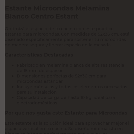
Estante Microondas Melamina
Blanco Centro Estant
Optimizá el espacio de tu cocina con este práctico
estante para microondas. Con medidas de 52x36 cm, está
diseñado específicamente para sostener tu microondas
de manera segura y liberar espacio en la mesada.
Características Destacadas
Fabricado en melamina blanca de alta resistencia
de 15 mm de espesor
Dimensiones perfectas de 52x36 cm para
microondas estándar
Incluye ménsulas y todos los elementos necesarios
para su instalación
Capacidad de carga de hasta 10 kg, ideal para
electrodomésticos
Por qué nos gusta este Estante para Microondas
Este estante es la solución ideal para aprovechar mejor el
espacio vertical en tu cocina. Su diseño minimalista en
blanco se integra perfectamente con cualquier