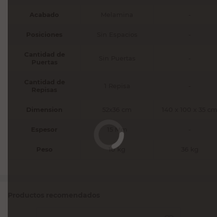
Acabado
Melamina
-
Posiciones
Sin Espacios
-
Cantidad de
Sin Puertas
-
Puertas
Cantidad de
1 Repisa
-
Repisas
Dimension
52x36 cm
140 x 100 x 35 c
Espesor
15 Mm
-
Peso
10 kg
36 kg
Productos recomendados