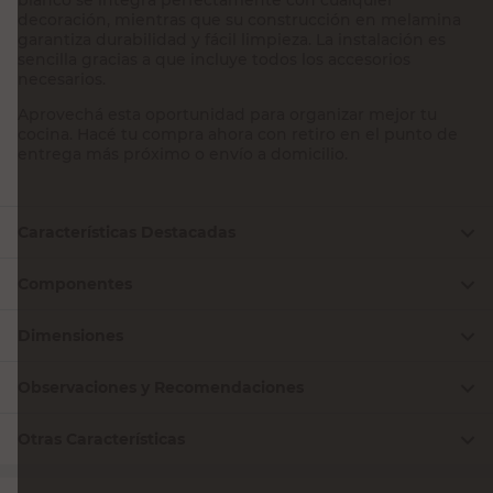
decoración, mientras que su construcción en melamina
garantiza durabilidad y fácil limpieza. La instalación es
sencilla gracias a que incluye todos los accesorios
necesarios.
Aprovechá esta oportunidad para organizar mejor tu
cocina. Hacé tu compra ahora con retiro en el punto de
entrega más próximo o envío a domicilio.
Características Destacadas
Componentes
Dimensiones
Observaciones y Recomendaciones
Otras Características