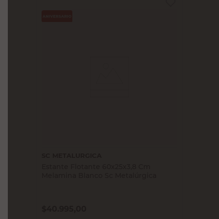
SC METALURGICA
Estante Flotante 60x25x3,8 Cm
Melamina Blanco Sc Metalúrgica
$
40.995,00