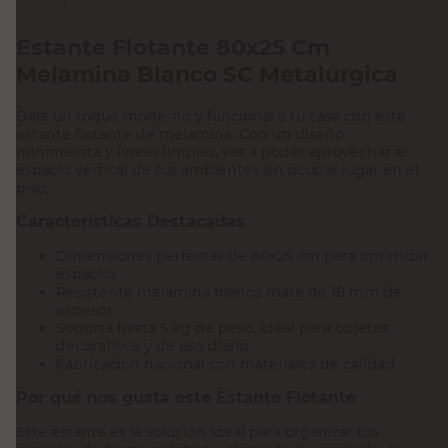
Estante Flotante 80x25 Cm
Melamina Blanco SC Metalúrgica
Dale un toque moderno y funcional a tu casa con este
estante flotante de melamina. Con un diseño
minimalista y líneas limpias, vas a poder aprovechar el
espacio vertical de tus ambientes sin ocupar lugar en el
piso.
Características Destacadas
Dimensiones perfectas de 80x25 cm para optimizar
espacios
Resistente melamina blanca mate de 18 mm de
espesor
Soporta hasta 5 kg de peso, ideal para objetos
decorativos y de uso diario
Fabricación nacional con materiales de calidad
Por qué nos gusta este Estante Flotante
Este estante es la solución ideal para organizar tus