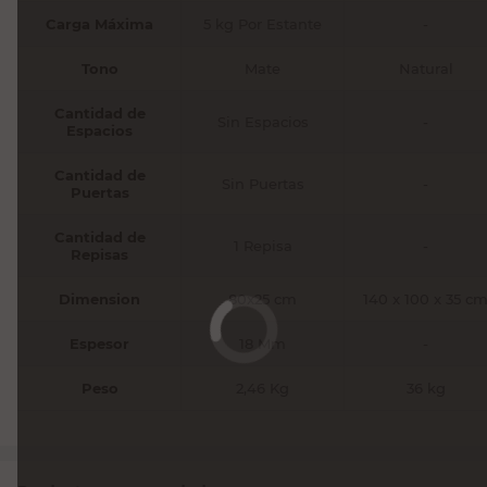
Carga Máxima
5 kg Por Estante
-
Tono
Mate
Natural
Cantidad de
Sin Espacios
-
Espacios
Cantidad de
Sin Puertas
-
Puertas
Cantidad de
1 Repisa
-
Repisas
Dimension
80x25 cm
140 x 100 x 35 c
Espesor
18 Mm
-
Peso
2,46 Kg
36 kg