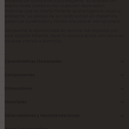
espacios de forma práctica y elegante. Su acabado en
blanco mate combina con cualquier decoración,
mientras que su diseño flotante aporta ligereza visual al
ambiente. La calidad de su construcción en melamina
garantiza durabilidad y resistencia para el uso cotidiano.
Aprovechá la oportunidad de renovar tus espacios con
este estante flotante. Hacé tu compra ahora con retiro en
sucursal o envío a domicilio.
Características Destacadas
Componentes
Dimensiones
Materiales
Observaciones y Recomendaciones
Otras Características