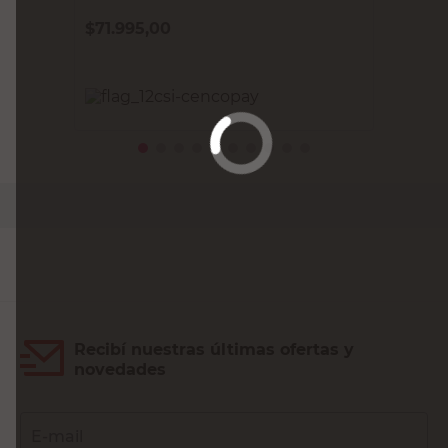
$
71.995,00
PRECIO SIN IMPUESTOS NACIONALES:
$59.500,01
Agregar al carrito
Recibí nuestras últimas ofertas y
novedades
E-mail