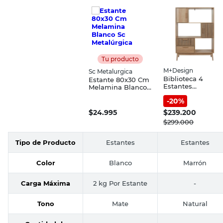
Tu producto
M+Design
Sc Metalurgica
Biblioteca 4
Estante 80x30 Cm
Estantes
Melamina Blanco
140x100x35 Cm
Sc Metalúrgica
-
20
%
MDF Marrón
Natural Atenea
$
24.995
$
239.200
M+Design
$
299.000
Tipo de Producto
Estantes
Estantes
Color
Blanco
Marrón
Carga Máxima
2 kg Por Estante
-
Tono
Mate
Natural