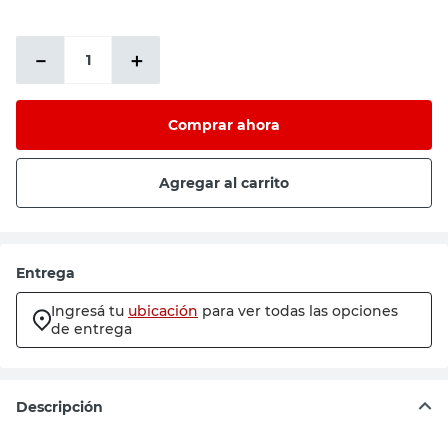
PRECIO SIN IMPUESTOS NACIONALES:
$20.657,03
－
＋
Comprar ahora
Agregar al carrito
Entrega
Ingresá tu
ubicación
para ver todas las opciones
de entrega
Descripción