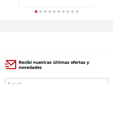
PRECIO SIN IMPUESTOS NACIONALES:
$14.045,46
Agregar al carrito
Recibí nuestras últimas ofertas y
novedades
E-mail
DNI