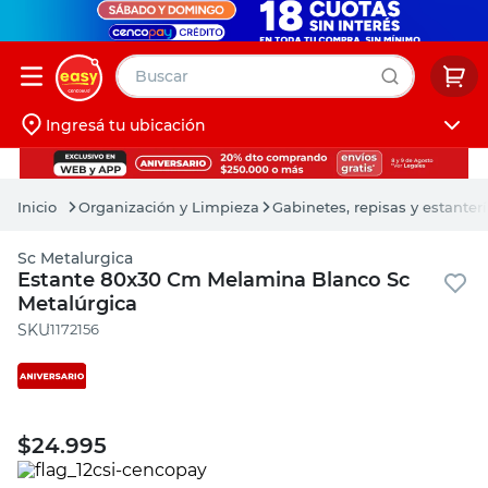
Buscar
Ingresá tu ubicación
muebles
Iniciá sesión
pintura
Organización y Limpieza
Gabinetes, repisas y estanter
escritorio
Sc Metalurgica
puertas
Estante 80x30 Cm Melamina Blanco Sc
Metalúrgica
placard
:
1172156
$
24.995