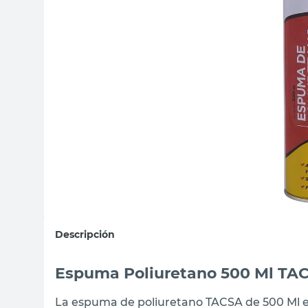
sillas
ceramica
vanitory
Descripción
Espuma Poliuretano 500 Ml TA
La espuma de poliuretano TACSA de 500 Ml es 