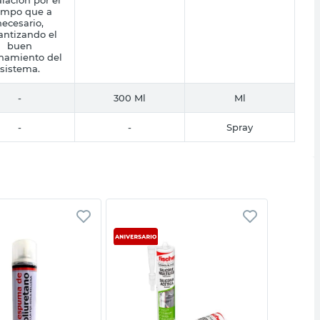
empo que a
necesario,
antizando el
buen
namiento del
sistema.
-
300 Ml
Ml
-
-
Spray