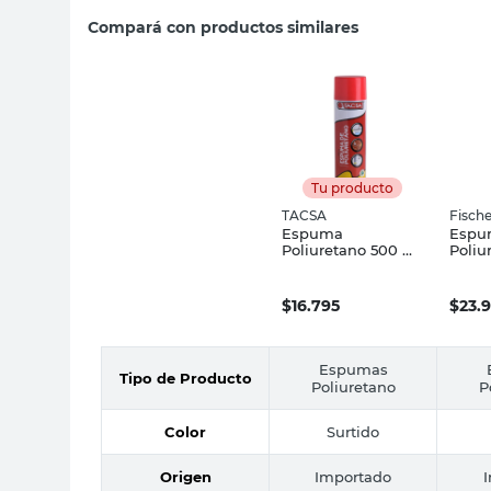
Compará con productos similares
Tu producto
TACSA
Fische
Espuma
Espu
Poliuretano 500 Ml
Poliu
TACSA
Bondi
Fisch
$
16.795
$
23.
Espumas
Tipo de Producto
Poliuretano
P
Color
Surtido
Origen
Importado