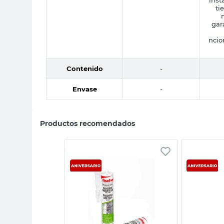
ti
gar
ncio
Contenido
-
Envase
-
Productos recomendados