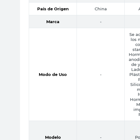
País de Origen
China
Marca
-
Se ad
los 
co
sta
Horm
anodi
de y
Ladr
Modo de Uso
-
Plást
P
Sili
m
Horm
M
im
Modelo
-
Po