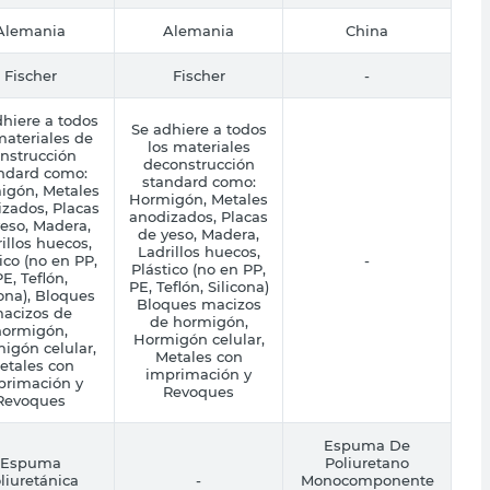
Alemania
Alemania
China
Fischer
Fischer
-
hiere a todos
Se adhiere a todos
materiales de
los materiales
nstrucción
deconstrucción
ndard como:
standard como:
igón, Metales
Hormigón, Metales
zados, Placas
anodizados, Placas
eso, Madera,
de yeso, Madera,
illos huecos,
Ladrillos huecos,
ico (no en PP,
-
Plástico (no en PP,
E, Teflón,
PE, Teflón, Silicona)
cona), Bloques
Bloques macizos
acizos de
de hormigón,
hormigón,
Hormigón celular,
igón celular,
Metales con
etales con
imprimación y
primación y
Revoques
Revoques
Espuma De
Espuma
Poliuretano
liuretánica
-
Monocomponente