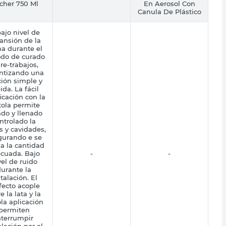
scher 750 Ml
En Aerosol Con
Canula De Plástico
bajo nivel de
ansión de la
a durante el
odo de curado
 re-trabajos,
ntizando una
ción simple y
ida. La fácil
icación con la
tola permite
ado y llenado
ntrolado la
s y cavidades,
gurando e se
za la cantidad
cuada. Bajo
-
-
vel de ruido
urante la
talación. El
fecto acople
e la lata y la
ola aplicación
permiten
nterrumpir
alación por el