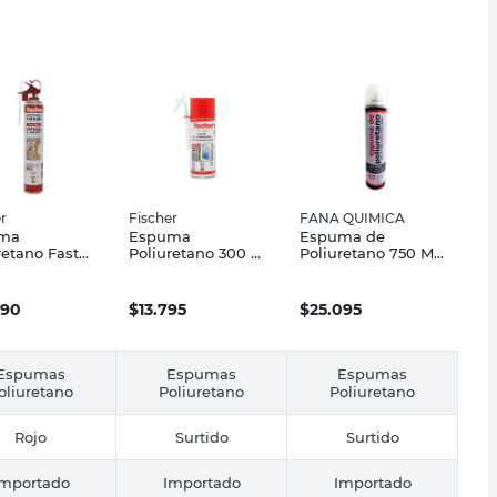
r
Fischer
FANA QUIMICA
ma
Espuma
Espuma de
retano Fast
Poliuretano 300 Ml
Poliuretano 750 Ml
ng 750 Ml
Fischer
Fana Quimica
er
990
$
13.795
$
25.095
Espumas
Espumas
Espumas
oliuretano
Poliuretano
Poliuretano
Rojo
Surtido
Surtido
Importado
Importado
Importado