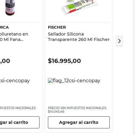
Vista rápida
Vista rápida
MICA
FISCHER
FASTIX
liuretano en
Sellador Silicona
Sellado
50 Ml Fana
Transparente 260 Ml Fischer
100 Ml F
5,00
$
16.995,00
$
11.9
MPUESTOS NACIONALES:
PRECIO SIN IMPUESTOS NACIONALES:
PRECIO SI
$14.045,46
$9913,23
ar al carrito
Agregar al carrito
Ag