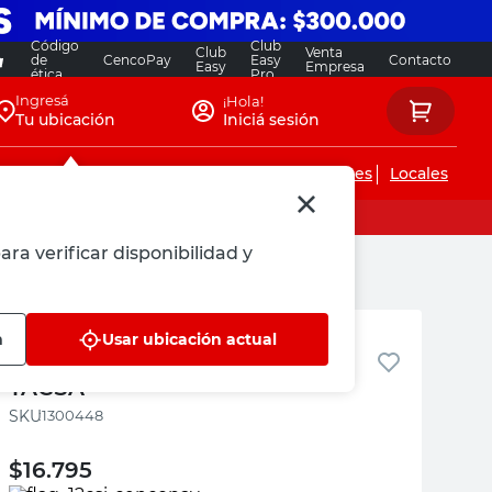
Código
Club
Club
Venta
de
CencoPay
Easy
Contacto
Easy
Empresa
ética
Pro
Ingresá
¡Hola!
Tu ubicación
Iniciá sesión
Servicios de instalaciones
Locales
ara verificar disponibilidad y
TACSA
n
Usar ubicación actual
Espuma Poliuretano 500 Ml
TACSA
:
1300448
$
16.795