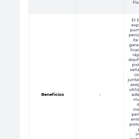
Fi
El 
exp
pum
peri
ita
gara
lica
ráp
dosif
pis
sell
co
junta
ase
utili
Beneficios
-
ade
ni
d
ins
per
entr
pist
i
inst