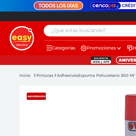
¿Qué estás buscando?
Categorías
Promociones
H
muebles
pintura
Pinturas
Adhesivos
Espuma Poliuretano 500 Ml
escritorio
puertas
placard
sillon
espejo