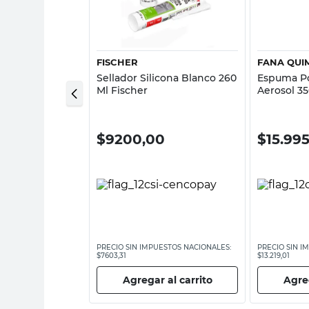
sta rápida
Vista rápida
FISCHER
FANA QUI
etico Alta
Sellador Silicona Blanco 260
Espuma Po
25 Grs Fastix
Ml Fischer
Aerosol 3
Quimica
0
$
9200,00
$
15.99
ESTOS NACIONALES:
PRECIO SIN IMPUESTOS NACIONALES:
PRECIO SIN I
$7603,31
$13.219,01
 al carrito
Agregar al carrito
Agreg