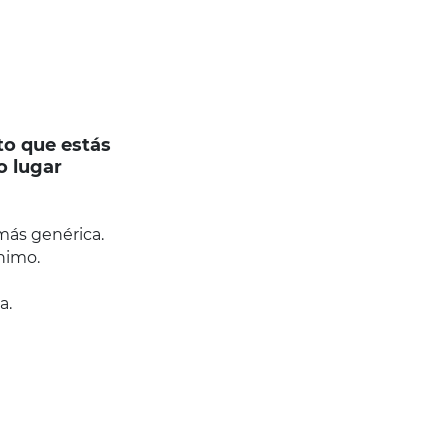
to que estás
o lugar
ás genérica.
nimo.
a.