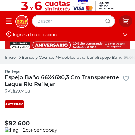
Buscar
Ingresá tu ubicación
muebles
Iniciá sesión
pintura
Baños y Cocinas
Muebles para baño
Espejo Baño 66X46
escritorio
Reflejar
puertas
Espejo Baño 66X46X0,3 Cm Transparente
Laqua Río Reflejar
placard
:
1297408
$
92.600