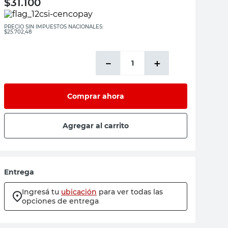
$
31.100
PRECIO SIN IMPUESTOS NACIONALES:
$25.702,48
－
＋
Comprar ahora
Agregar al carrito
Entrega
Ingresá tu
ubicación
para ver todas las
opciones de entrega