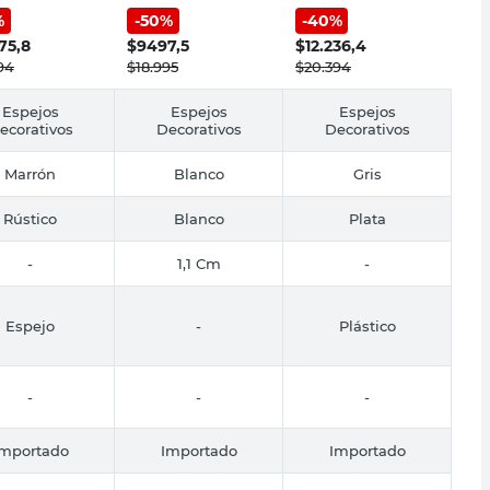
sign
M+Design
Cm M+Design
%
-
50
%
-
40
%
75,8
$
9497,5
$
12.236,4
94
$
18.995
$
20.394
Espejos
Espejos
Espejos
ecorativos
Decorativos
Decorativos
Marrón
Blanco
Gris
Rústico
Blanco
Plata
-
1,1 Cm
-
Espejo
-
Plástico
-
-
-
Importado
Importado
Importado