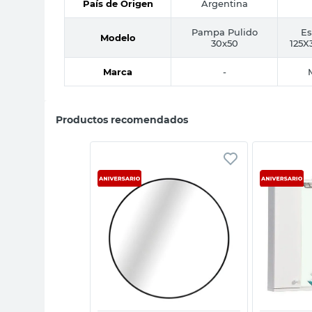
País de Origen
Argentina
Pampa Pulido
Es
Modelo
30x50
125X
Marca
-
Productos recomendados
sta rápida
Vista rápida