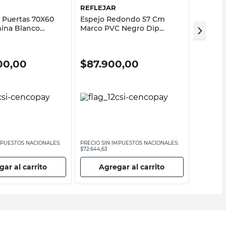
REFLEJAR
FARAVE
3 Puertas 70X60
Espejo Redondo 57 Cm
Espejo 
ina Blanco
Marco PVC Negro Dip
Melamin
mube
Reflejar
00,00
$
87.900,00
$
149
MPUESTOS NACIONALES:
PRECIO SIN IMPUESTOS NACIONALES:
PRECIO SI
$72.644,63
$123.140,5
ar al carrito
Agregar al carrito
Ag