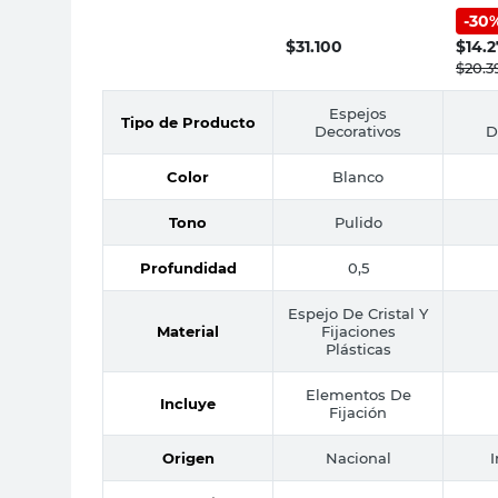
M+De
Blanco Pampa
-
30
Pulido Reflejar
$
31.100
$
14.2
$
20.3
Espejos
Tipo de Producto
Decorativos
D
Color
Blanco
Tono
Pulido
Profundidad
0,5
Espejo De Cristal Y
Material
Fijaciones
Plásticas
Elementos De
Incluye
Fijación
Origen
Nacional