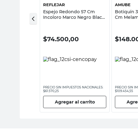
REFLEJAR
AMUBE
o Rectangular
Espejo Redondo 57 Cm
Botiquín 
ansparente
Incoloro Marco Negro Black
Cm Melam
Reflejar
Trento A
00
$
74.500,00
$
148.0
ESTOS NACIONALES:
PRECIO SIN IMPUESTOS NACIONALES:
PRECIO SIN I
$61.570,25
$109.454,55
 al carrito
Agregar al carrito
Agreg