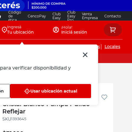
Código
Club
Club
Venta
de
CencoPay
Easy
Contacto
Easy
Empresa
ética
Pro
Ingresá
¡Hola!
Tu ubicación
Iniciá sesión
Servicios de instalaciones
Locales
para verificar disponibilidad y
Reflejar
ón
Usar ubicación actual
Espejo Decorativo 30X50 Cm
Cristal Blanco Pampa Pulido
Reflejar
:
1393645