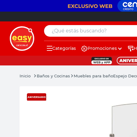
¿Qué estás buscando?
Categorías
Promociones
H
muebles
pintura
Baños y Cocinas
Muebles para baño
Espejo Deco
escritorio
puertas
placard
sillon
espejo