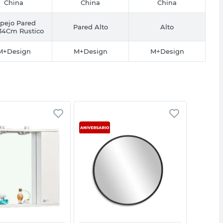
China
China
China
pejo Pared
Pared Alto
Alto
34Cm Rustico
M+Design
M+Design
M+Design
Vista rápida
Vista rápida