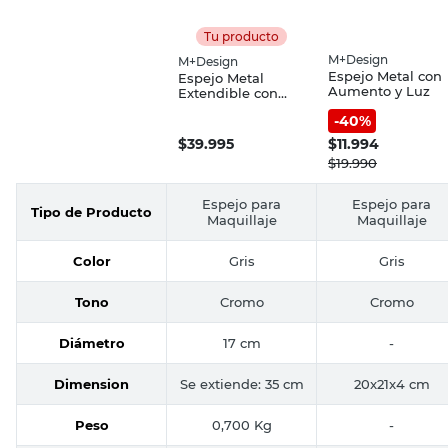
Tu producto
M+Design
M+Design
Espejo Metal con
Espejo Metal
Aumento y Luz
Extendible con
Aumento
-
40
%
$
39.995
$
11.994
$
19.990
Espejo para
Espejo para
Tipo de Producto
Maquillaje
Maquillaje
Color
Gris
Gris
Tono
Cromo
Cromo
Diámetro
17 cm
-
Dimension
Se extiende: 35 cm
20x21x4 cm
Peso
0,700 Kg
-