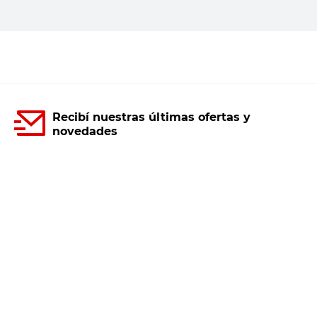
Agregar al carrito
Recibí nuestras últimas ofertas y
novedades
E-mail
DNI
Acepto los
Términos y Condiciones.
Suscribirme