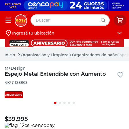
Buscar
Ingresá tu ubicación
muebles
Iniciá sesión
pintura
Organización y Limpieza
Organizadores de baño
Espej
escritorio
M+Design
puertas
Espejo Metal Extendible con Aumento
placard
:
1188863
$
39.995