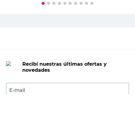
PRECIO SIN IMPUESTOS NACIONALES:
$50.826,45
Agregar al carrito
Recibí nuestras últimas ofertas y
novedades
E-mail
DNI
Acepto los
Términos y Condiciones.