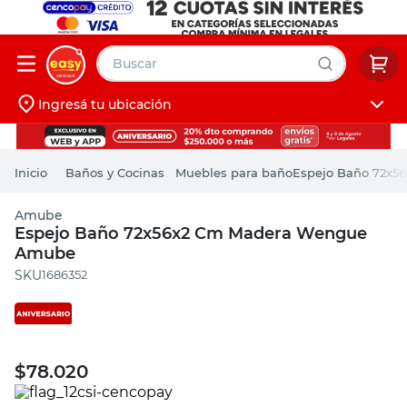
Buscar
Ingresá tu ubicación
muebles
Iniciá sesión
pintura
Baños y Cocinas
Muebles para baño
Espejo Baño 72x
escritorio
Amube
puertas
Espejo Baño 72x56x2 Cm Madera Wengue
Amube
placard
:
1686352
$
78.020