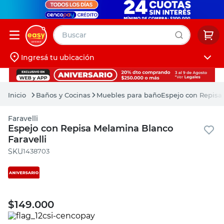
Buscar
Ingresá tu ubicación
muebles
Iniciá sesión
pintura
Baños y Cocinas
Muebles para baño
Espejo con Repisa
escritorio
Faravelli
puertas
Espejo con Repisa Melamina Blanco
Faravelli
placard
:
1438703
$
149.000