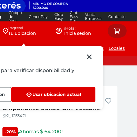
Código
Club
Club
Venta
de
CencoPay
Easy
Contacto
Easy
Empresa
ética
Pro
Ingresá
¡Hola!
Tu ubicación
Iniciá sesión
Servicios de instalaciones
Locales
para verificar disponibilidad y
Vessanti
ión
Usar ubicación actual
Espejo Led a los costados Anti
empañante 60x80 Cm Vessanti
:
1253421
¡Ahorrás $
64.200
!
-
20
%