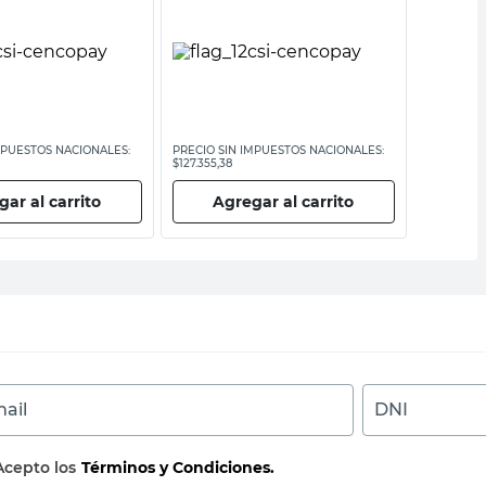
MPUESTOS NACIONALES:
PRECIO SIN IMPUESTOS NACIONALES:
PRECIO SI
$127.355,38
$201.652,9
ar al carrito
Agregar al carrito
Ag
ail
DNI
Acepto los
Términos y Condiciones.