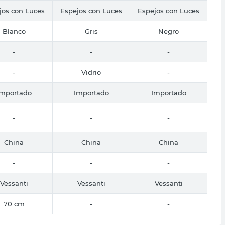
jos con Luces
Espejos con Luces
Espejos con Luces
Blanco
Gris
Negro
-
-
-
-
Vidrio
-
Importado
Importado
Importado
-
-
-
China
China
China
-
-
-
Vessanti
Vessanti
Vessanti
70 cm
-
-