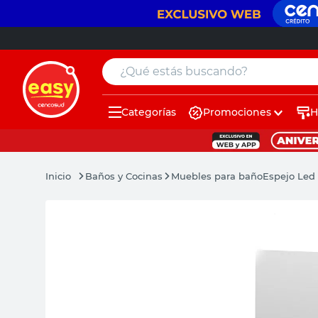
¿Qué estás buscando?
Categorías
Promociones
H
muebles
pintura
Baños y Cocinas
Muebles para baño
Espejo Led
escritorio
puertas
placard
sillon
espejo