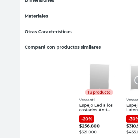
Dimensiones
Materiales
Otras Características
Compará con productos similares
Tu producto
Vessanti
Vessan
Espejo Led a los
Espej
costados Anti
Later
empañante 60x80
Touc
-
20
%
-
30
Cm Vessanti
Vessa
$
256.800
$
318
$
321.000
$
455