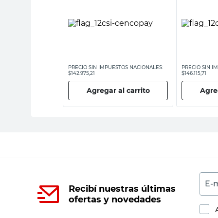
ESTOS NACIONALES:
PRECIO SIN IMPUESTOS NACIONALES:
PRECIO SIN I
$142.975,21
$146.115,71
 al carrito
Agregar al carrito
Agreg
E-m
Recibí nuestras últimas
ofertas y novedades