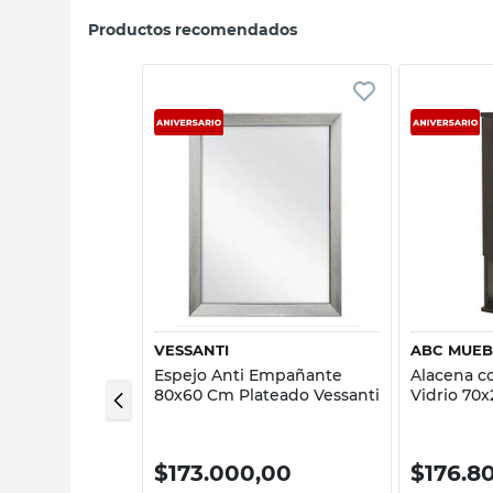
Productos recomendados
sta rápida
Vista rápida
VESSANTI
ABC MUEB
 61x36 Cm
Espejo Anti Empañante
Alacena c
renado Reflejar
80x60 Cm Plateado Vessanti
Vidrio 70
Wengue 
,00
$
173.000,00
$
176.8