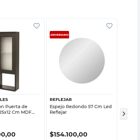
Vista rápida
Vista rápida
LES
REFLEJAR
FARAVE
on Puerta de
Espejo Redondo 57 Cm Led
Botiqui
x25x12 Cm MDF
Reflejar
Espejo 
Aromo ABC
Melami
EABOTB
00,00
$
154.100,00
$
244