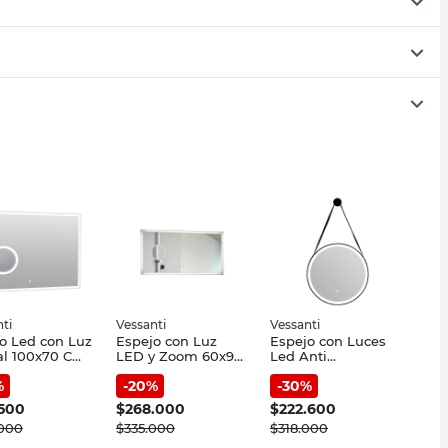
ti
Vessanti
Vessanti
o Led con Luz
Espejo con Luz
Espejo con Luces
al 100x70 Cm
LED y Zoom 60x90
Led Anti
h Zoom
Cm Vidrio Gris
Empañante 60X60
%
-
20
%
-
30
%
nti
Vessanti
Cm Negro Vessanti
.500
$
268.000
$
222.600
.000
$
335.000
$
318.000