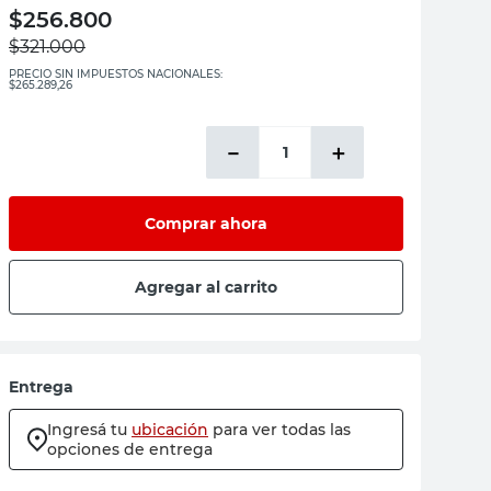
$
256.800
$
321.000
PRECIO SIN IMPUESTOS NACIONALES:
$265.289,26
－
＋
Comprar ahora
Agregar al carrito
Entrega
Ingresá tu
ubicación
para ver todas las
opciones de entrega