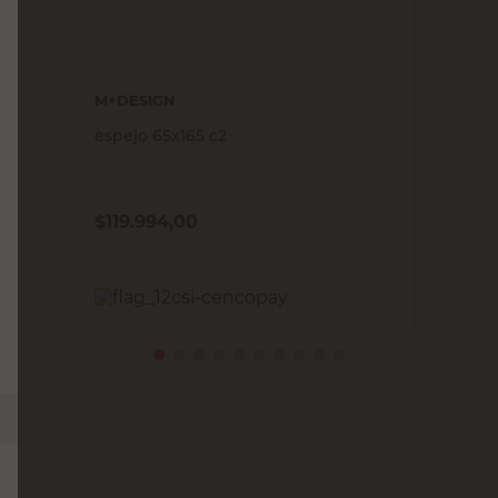
M+DESIGN
espejo 65x165 c2
$
119.994,00
PRECIO SIN IMPUESTOS NACIONALES:
$99.168,60
Agregar al carrito