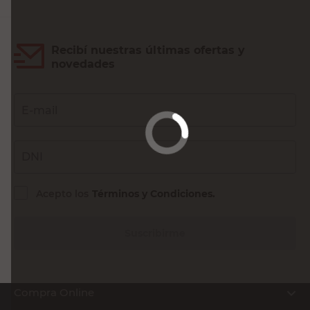
Recibí nuestras últimas ofertas y
novedades
E-mail
DNI
Acepto los
Términos y Condiciones.
Suscribirme
Compra Online