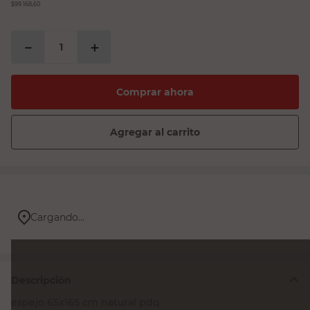
$99.168,60
－
＋
Comprar ahora
Agregar al carrito
Cargando...
Descripción
espejo 65x165 cm natural pdq