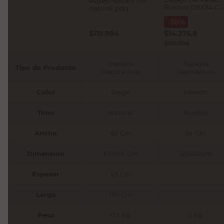
espejo 65x165 cm
Rústico 125X34 C
natural pdq
M+Design
-
30
%
$
119.994
$
14.275,8
$
20.394
Espejos
Espejos
Tipo de Producto
Decorativos
Decorativos
Color
Beige
Marrón
Tono
Natural
Rústico
Ancho
65 Cm
34 Cm
Dimension
65x165 Cm
125x34Cm
Espesor
1,5 Cm
-
Largo
165 Cm
-
Peso
0,1 Kg
1 Kg