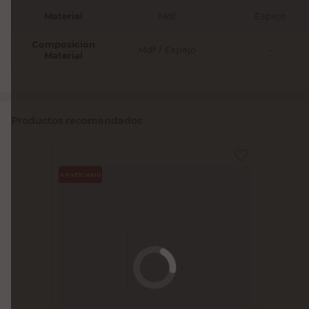
Material
Mdf
Espejo
Composición
Mdf / Espejo
-
Material
Productos recomendados