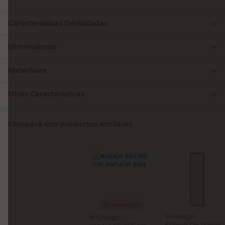
Características Destacadas
Dimensiones
Materiales
Otras Características
Compará con productos similares
Tu producto
M+Design
M+Design
Espejo De Pared