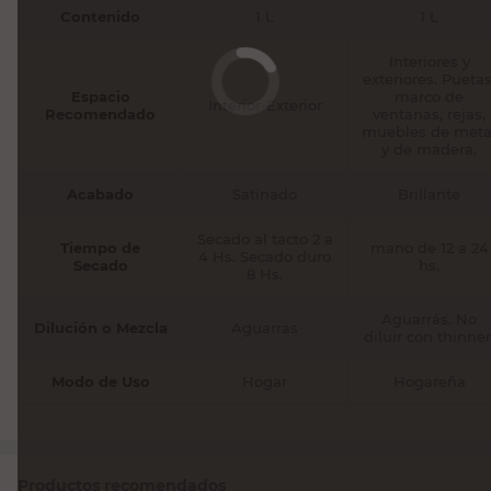
Contenido
1 L
1 L
Interiores y
exteriores. Puetas
Espacio
marco de
Interior-Exterior
Recomendado
ventanas, rejas,
muebles de meta
y de madera.
Acabado
Satinado
Brillante
Secado al tacto 2 a
Tiempo de
mano de 12 a 24
4 Hs. Secado duro
Secado
hs.
8 Hs.
Aguarrás. No
Dilución o Mezcla
Aguarras
diluir con thinner
Modo de Uso
Hogar
Hogareña
Productos recomendados