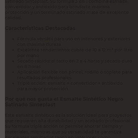
satinado Sinteplast. Su fórmula 3 en 1 combina esmalte,
convertidor y antióxido para brindarte máxima
protección y un terminado satinado mate de excelente
calidad.
Características Destacadas
Fórmula versátil para uso en interiores y exteriores
con máxima dureza
Excelente rendimiento: cubre de 10 a 12 m² por litro
por mano
Secado rápido: al tacto en 2 a 4 horas y secado duro
en 8 horas
Aplicación flexible con pincel, rodillo o soplete para
resultados profesionales
Triple acción: esmalte + convertidor + antióxido
para mayor protección
Por qué nos gusta el Esmalte Sintético Negro
Satinado Sinteplast
Este esmalte sintético es la solución ideal para proyectos
que requieren alta durabilidad y un acabado profesional.
Su fórmula triple acción te permite ahorrar tiempo y
materiales, mientras que su versatilidad te garantiza
excelentes resultados tanto en interiores como