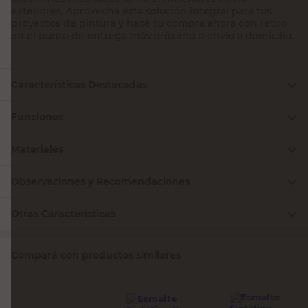
exteriores. Aprovechá esta solución integral para tus
proyectos de pintura y hacé tu compra ahora con retiro
en el punto de entrega más próximo o envío a domicilio.
Características Destacadas
Funciones
Materiales
Observaciones y Recomendaciones
Otras Características
Compará con productos similares