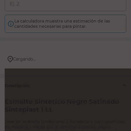
La calculadora muestra una estimación de las
cantidades necesarias para pintar.
Cargando...
Descripción
Esmalte Sintético Negro Satinado
Sinteplast 1 Lt
Dale un acabado profesional y duradero a tus superficies
de madera y metal con el esmalte sintético negro