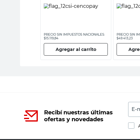
ESTOS NACIONALES:
PRECIO SIN IMPUESTOS NACIONALES:
PRECIO SIN I
$15.119,84
$49.413,23
 al carrito
Agregar al carrito
Agreg
E-m
Recibí nuestras últimas
ofertas y novedades