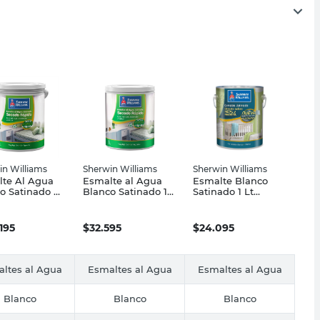
in Williams
Sherwin Williams
Sherwin Williams
te Al Agua
Esmalte al Agua
Esmalte Blanco
o Satinado 4
Blanco Satinado 1
Satinado 1 Lt
ecado Rápido
Lts Secado Rápido
Directo Sobre
in Williams
Sherwin Williams
Metal y Madera
Sherwin Williams
195
$
32.595
$
24.095
ltes al Agua
Esmaltes al Agua
Esmaltes al Agua
Blanco
Blanco
Blanco