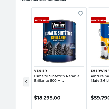
sta rápida
Vista rápida
VENIER
SHERWIN 
ético Negro
Esmalte Sintético Naranja
Pintura pa
ts Antióxido
Brillante 500 Ml
Mate 3.6 L
ncia Alba
Interior/Exterior 2en1
Novacor 
Antioxido Venier
Williams
00
$
18.295,00
$
59.79