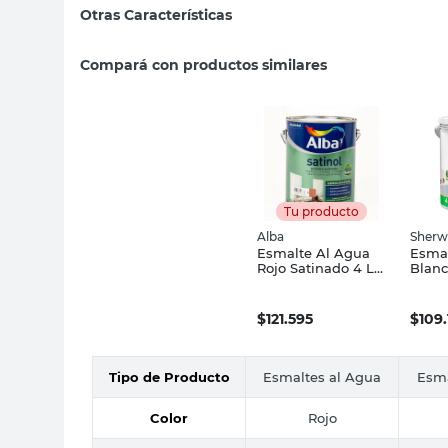
Otras Características
Compará con productos similares
Tu producto
Alba
Sherw
Esmalte Al Agua
Esmal
Rojo Satinado 4 Lts
Blanc
Satinol Alba
Lts S
Sherw
$
121.595
$
109.
Tipo de Producto
Esmaltes al Agua
Esma
Color
Rojo