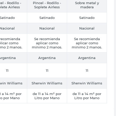
el - Rodillo -
Pincel - Rodillo -
Sobre metal y
lete Airless
Soplete Airless
madera
Satinado
Satinado
Satinado
Nacional
Nacional
Nacional
 recomienda
Se recomienda
Se recomienda
licar como
aplicar como
aplicar como
imo 2 manos.
mínimo 2 manos.
mínimo 2 manos.
Argentina
Argentina
Argentina
11
11
11
win Williams
Sherwin Williams
Sherwin Williams
1 a 14 m² por
de 11 a 14 m² por
de 11 a 14 m² por
ro por Mano
Litro por Mano
Litro por Mano