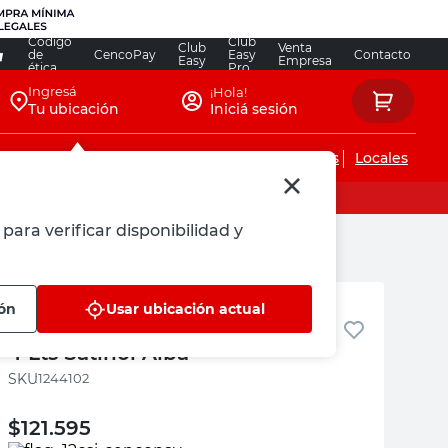
Código
Club
Club
Venta
de
CencoPay
Easy
Contacto
Easy
Empresa
ética
Pro
Ingresá
¡Hola!
Tu ubicación
Iniciá sesión
Servicios de instalaciones
Locales
para verificar disponibilidad y
Alba
ión
Usar ubicación actual
Esmalte Al Agua Rojo Satinado
4 Lts Satinol Alba
:
1244102
$
121.595