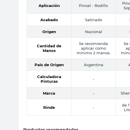
Pinc
Aplicación
Pincel - Rodillo
Sop
Acabado
Satinado
Origen
Nacional
Se recomienda
Se
Cantidad de
aplicar como
ap
Manos
mínimo 2 manos.
mín
País de Origen
Argentina
Calculadora
-
Pinturas
Marca
-
Sher
de 1
Rinde
-
Lit
Productos recomendados