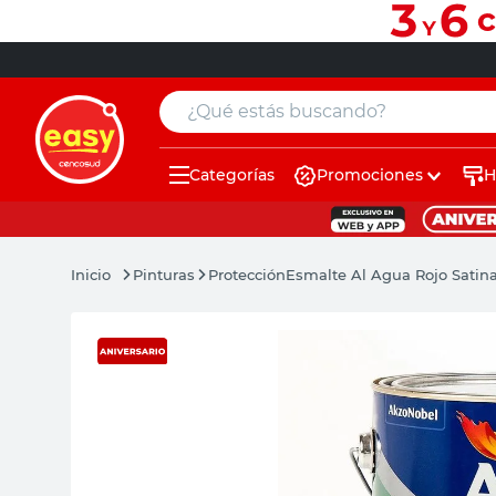
¿Qué estás buscando?
Categorías
Promociones
H
muebles
pintura
Pinturas
Protección
Esmalte Al Agua Rojo Satina
escritorio
puertas
placard
sillon
espejo