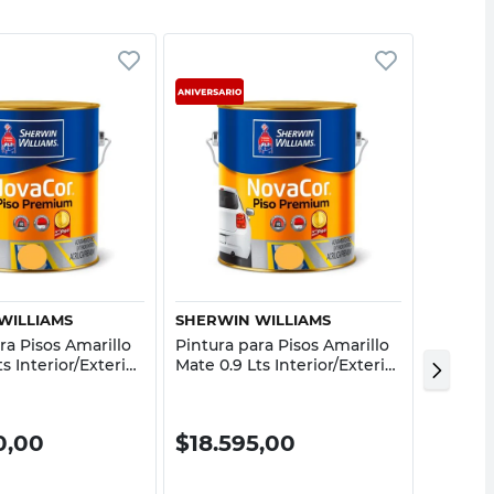
Vista rápida
Vista rápida
WILLIAMS
SHERWIN WILLIAMS
SINTEP
ra Pisos Amarillo
Pintura para Pisos Amarillo
Esmalte
ts Interior/Exterior
Mate 0.9 Lts Interior/Exterior
Brillant
Premium Sherwin
Demarcación Sherwin
Sintepl
Williams
0,00
$
18.595,00
$
21.8