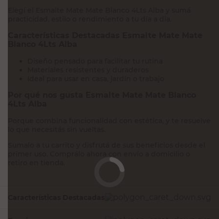
Características Destacadas Esmalte Mate Mate
Blanco 4Lts Alba
Diseño pensado para facilitar tu rutina
Materiales resistentes y duraderos
Ideal para usar en casa, jardín o trabajo
Por qué nos gusta Esmalte Mate Mate Blanco
4Lts Alba
Porque combina funcionalidad con estética, y te resuelve
lo que necesitás sin vueltas.
Sumalo a tu carrito y disfrutá de sus beneficios desde el
primer uso. Comprálo ahora con envío a domicilio o
retiro en tienda.
Características Destacadas
Funciones