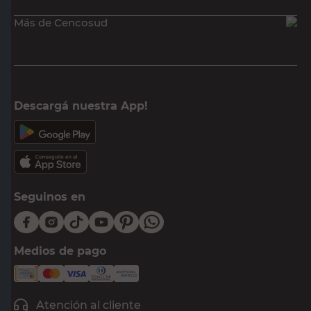
E-mail
DNI
Acepto los
Términos y Condiciones.
Suscribirme
Compra Online
Easy