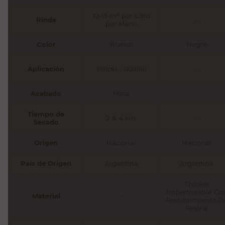
Color
Blanco
Negro
Aplicación
Pincel - Rodillo
-
Acabado
Mate
-
Tiempo de
2 A 4 Hrs
-
Secado
Origen
Nacional
Nacional
País de Origen
Argentina
Argentina
Trucker
Impermeable Co
Material
-
Recubrimiento D
Resina
Uso
-
Laboral/Industria
Recomendado