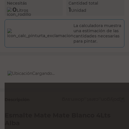
La calculadora muestra
una estimación de las
cantidades necesarias
para pintar.
Cargando...
Descripción
Esmalte Mate Mate Blanco 4Lts
Alba
Elegí el Esmalte Mate Mate Blanco 4Lts Alba y sumá
practicidad, estilo o rendimiento a tu día a día.