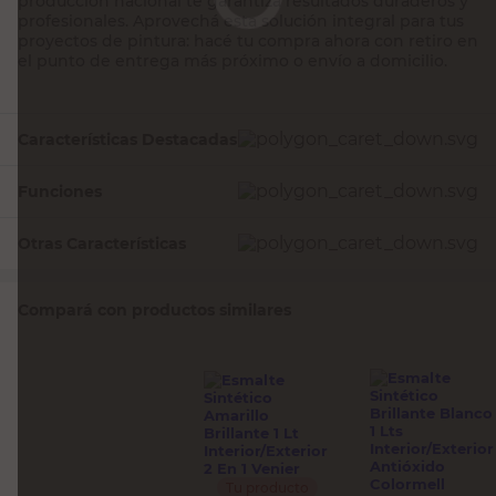
Características Destacadas
Funciones
Otras Características
Compará con productos similares
Tu producto
Colormell
Venier
Esmalte Sintético
Esmalte Sintético
Brillante Blanco 1
Amarillo Brillante
Lts
1 Lt