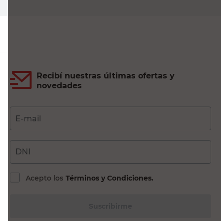
Recibí nuestras últimas ofertas y
novedades
E-mail
DNI
Acepto los
Términos y Condiciones.
Suscribirme
Compra Online