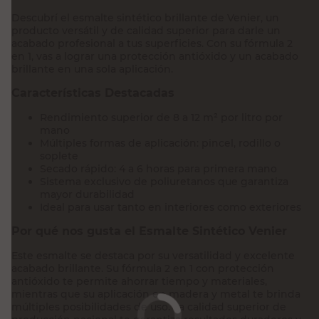
en 1, vas a lograr una protección antióxido y un acabado
brillante en una sola aplicación.
Características Destacadas
Rendimiento superior de 8 a 12 m² por litro por
mano
Múltiples formas de aplicación: pincel, rodillo o
soplete
Secado rápido: 4 a 6 horas para primera mano
Sistema exclusivo de poliuretanos que garantiza
mayor durabilidad
Ideal para usar tanto en interiores como exteriores
Por qué nos gusta el Esmalte Sintético Venier
Este esmalte se destaca por su versatilidad y excelente
acabado brillante. Su fórmula 2 en 1 con protección
antióxido te permite ahorrar tiempo y materiales,
mientras que su aplicación en madera y metal te brinda
múltiples posibilidades de uso. La calidad superior de
producción nacional te garantiza resultados duraderos y
profesionales. Aprovechá esta solución integral para tus
proyectos de pintura: hacé tu compra ahora con retiro en
el punto de entrega más próximo o envío a domicilio.