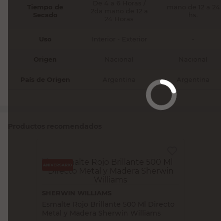
Uso
Interior - Exterior
-
Origen
Nacional
Nacional
País de Origen
Argentina
Argentina
Productos recomendados
ALBA
SHERWIN WILLIAMS