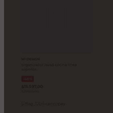
M+DESIGN
organizador lavad cocina linea
superior.
40%
$
15.597,00
$
25.995,00