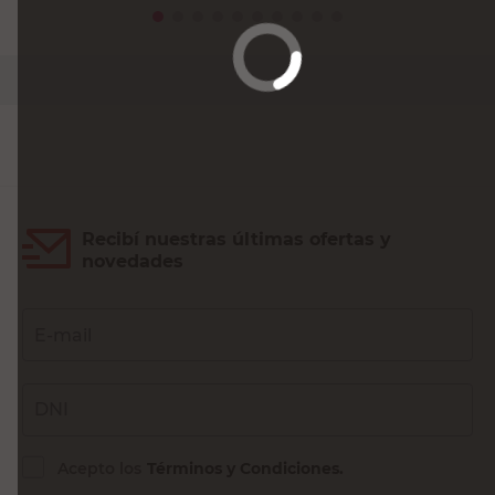
PRECIO SIN IMPUESTOS NACIONALES:
$21.483,48
Agregar al carrito
Recibí nuestras últimas ofertas y
novedades
E-mail
DNI
Acepto los
Términos y Condiciones.