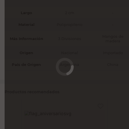
Largo
2 cm
-
Material
Polipropileno
-
Mangos de
Más Información
3 Divisiones
madera
Origen
Nacional
Importado
País de Origen
Argentina
China
Productos recomendados