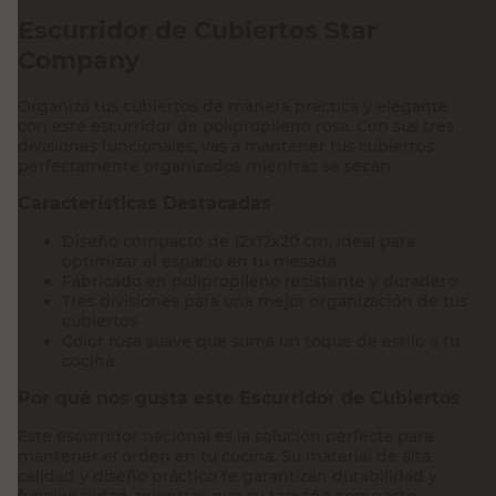
Escurridor de Cubiertos Star
Company
Organizá tus cubiertos de manera práctica y elegante
con este escurridor de polipropileno rosa. Con sus tres
divisiones funcionales, vas a mantener tus cubiertos
perfectamente organizados mientras se secan.
Características Destacadas
Diseño compacto de 12x12x20 cm, ideal para
optimizar el espacio en tu mesada
Fabricado en polipropileno resistente y duradero
Tres divisiones para una mejor organización de tus
cubiertos
Color rosa suave que suma un toque de estilo a tu
cocina
Por qué nos gusta este Escurridor de Cubiertos
Este escurridor nacional es la solución perfecta para
mantener el orden en tu cocina. Su material de alta
calidad y diseño práctico te garantizan durabilidad y
funcionalidad, mientras que su tamaño compacto