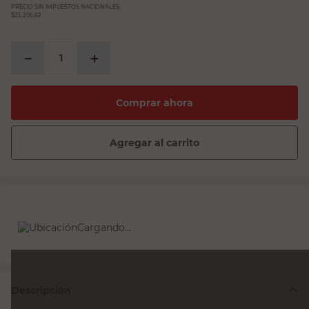
PRECIO SIN IMPUESTOS NACIONALES:
$25.206,62
－
＋
Comprar ahora
Agregar al carrito
Cargando...
Descripción