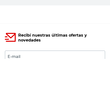
Recibí nuestras últimas ofertas y
novedades
E-mail
DNI
Acepto los
Términos y Condiciones.
Suscribirme