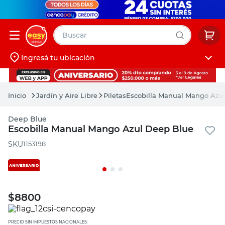
Buscar
Ingresá tu ubicación
muebles
Iniciá sesión
pintura
Jardín y Aire Libre
Piletas
Escobilla Manual Mango Azu
escritorio
Deep Blue
puertas
Escobilla Manual Mango Azul Deep Blue
placard
:
1153198
$
8800
PRECIO SIN IMPUESTOS NACIONALES: