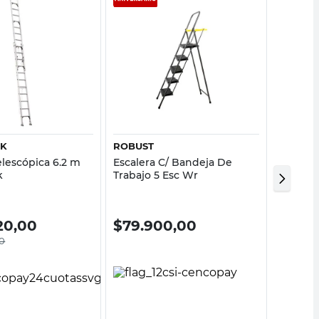
Vista rápida
Vista rápida
K
ROBUST
MC CAR
elescópica 6.2 m
Escalera C/ Bandeja De
escaler
k
Trabajo 5 Esc Wr
pasos b
20,00
$
79.900,00
$
129
0