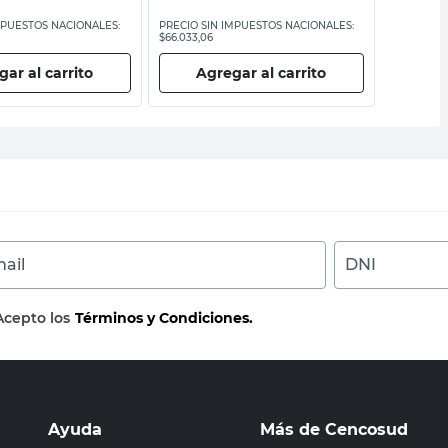
MPUESTOS NACIONALES:
PRECIO SIN IMPUESTOS NACIONALES:
PRECIO SI
$66.033,06
$107.355,38
ar al carrito
Agregar al carrito
Ag
ail
DNI
Acepto los
Términos y Condiciones.
Ayuda
Más de Cencosud