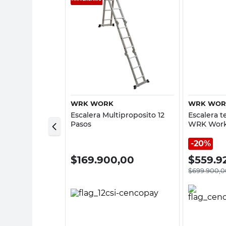
sta rápida
Vista rápida
WRK WORK
WRK WOR
iculada con
Escalera Multiproposito 12
Escalera t
2 Escalones
Pasos
WRK Wor
20%
0,00
$
169.900,00
$
559.9
$
699.900,0