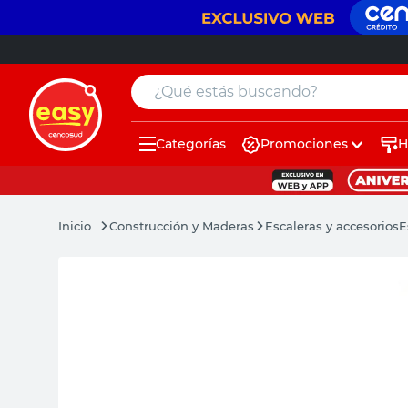
¿Qué estás buscando?
Categorías
Promociones
H
muebles
pintura
Construcción y Maderas
Escaleras y accesorios
E
escritorio
puertas
placard
sillon
espejo