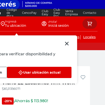
Código
Club
Club
Venta
de
CencoPay
Easy
Contacto
Easy
Empresa
ética
Pro
Ingresá
¡Hola!
Tu ubicación
Iniciá sesión
Servicios de instalaciones
Locales
ara verificar disponibilidad y
Wrk Work
ón
Usar ubicación actual
Escalera Telescópica Fibra de
Vidrio 22 Escalones Wrk Work
:
1356071
¡Ahorrás $
113.980
!
-
20
%