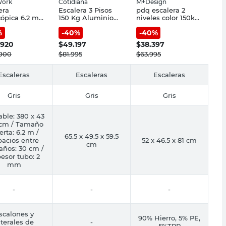
Work
Cotidiana
M+Design
era
Escalera 3 Pisos
pdq escalera 2
cópica 6.2 m
150 Kg Aluminio
niveles color 150kg
Work
Gris Cotidiana
sb.
%
-
40
%
-
40
%
.920
$
49.197
$
38.397
.900
$
81.995
$
63.995
Escaleras
Escaleras
Escaleras
Gris
Gris
Gris
able: 380 x 43
 cm / Tamaño
erta: 6.2 m /
65.5 x 49.5 x 59.5
acios entre
52 x 46.5 x 81 cm
cm
años: 30 cm /
esor tubo: 2
mm
-
-
-
scalones y
90% Hierro, 5% PE,
aterales de
-
5%TPR