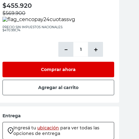
$
455.920
$
569.900
PRECIO SIN IMPUESTOS NACIONALES:
$470.991,74
－
＋
Comprar ahora
Agregar al carrito
Entrega
Ingresá tu
ubicación
para ver todas las
opciones de entrega