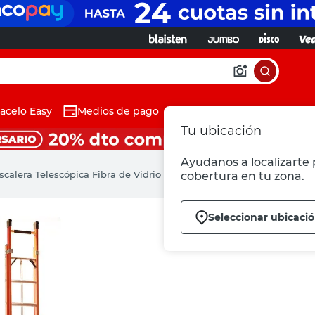
acelo Easy
Medios de pago
Tu ubicación
Ayudanos a localizarte p
scalera Telescópica Fibra de Vidrio 22 Escalones Wrk Work
cobertura en tu zona.
Seleccionar ubicaci