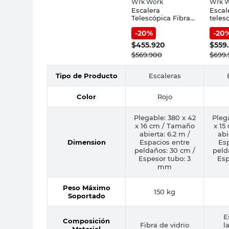
Wrk Work
Wrk 
Escalera
Escal
Telescópica Fibra
teles
de Vidrio 22
WRK 
-
20
%
-
20
Escalones Wrk
Work
$
455.920
$
559
$
569.900
$
699
Tipo de Producto
Escaleras
Color
Rojo
Plegable: 380 x 42
Pleg
x 16 cm / Tamaño
x 15
abierta: 6.2 m /
abi
Dimension
Espacios entre
Esp
peldaños: 30 cm /
peld
Espesor tubo: 3
Esp
mm
Peso Máximo
150 kg
Soportado
E
Composición
Fibra de vidrio
l
Material