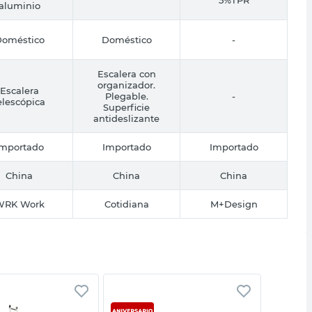
aluminio
oméstico
Doméstico
-
Escalera con
organizador.
Escalera
Plegable.
-
elescópica
Superficie
antideslizante
Importado
Importado
Importado
China
China
China
WRK Work
Cotidiana
M+Design