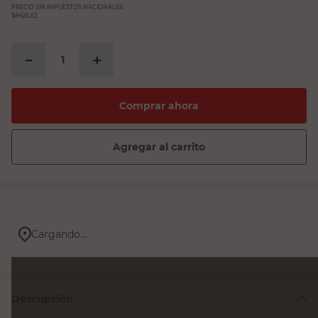
PRECIO SIN IMPUESTOS NACIONALES:
$8425,62
－
＋
Comprar ahora
Agregar al carrito
Cargando...
Descripción