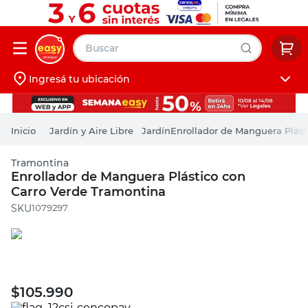
Buscar
Ingresá tu ubicación
muebles
Iniciá sesión
pintura
Jardín y Aire Libre
Jardín
Enrollador de Manguera Plást
escritorio
Tramontina
puertas
Enrollador de Manguera Plástico con
Carro Verde Tramontina
placard
:
1079297
$
105.990