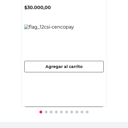
ROOTS
Aspersor Impacto Estaca Metal
Naranja Roots RGR086
$
30.000,00
PRECIO SIN IMPUESTOS NACIONALES:
$24.793,39