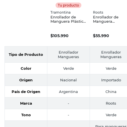
Tu producto
Tramontina
Roots
Enrollador de
Enrollador de
Manguera Plástico
Manguera
con Carro Verde
45x34x30 Cm
Tramontina
Roots
$
105.990
$
55.990
Enrollador
Enrollador
Tipo de Producto
Mangueras
Mangueras
Color
Verde
Verde
Origen
Nacional
Importado
País de Origen
Argentina
China
Marca
-
Roots
Tono
-
Verde
Para mangueras