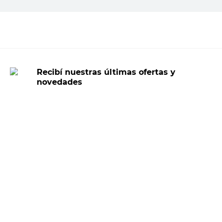
Agregar al carrito
Recibí nuestras últimas ofertas y
novedades
E-mail
DNI
Acepto los
Términos y Condiciones.
Suscribirme