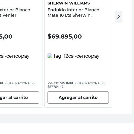
SHERWIN WILLIAMS
VENIER
xterior Blanco
Enduido Interior Blanco
Masilla
s Venier
Mate 10 Lts Sherwin
Claro M
Williams
5,00
$
69.895,00
$
899
MPUESTOS NACIONALES:
PRECIO SIN IMPUESTOS NACIONALES:
PRECIO SI
$57.764,47
$7433,89
ar al carrito
Agregar al carrito
Ag