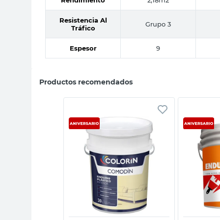
Resistencia Al
Grupo 3
Tráfico
Espesor
9
Productos recomendados
sta rápida
Vista rápida