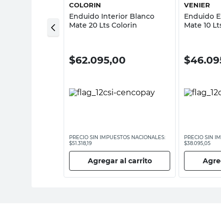
LLIAMS
COLORIN
VENIER
rior Blanco
Enduido Interior Blanco
Enduido E
herwin Williams
Mate 20 Lts Colorin
Mate 10 Lt
00
$
62.095,00
$
46.09
ESTOS NACIONALES:
PRECIO SIN IMPUESTOS NACIONALES:
PRECIO SIN I
$51.318,19
$38.095,05
 al carrito
Agregar al carrito
Agreg