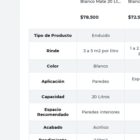
Blanco Mate 20 Lts
Blanc
Venier
Sherw
$
78.500
$
72.
Tipo de Producto
Enduido
1 a 2
Rinde
3 a 5 m2 por litro
Color
Blanco
Esp
Aplicación
Paredes
Capacidad
20 Litros
Espacio
Paredes interiores
Recomendado
Acabado
Acrílico
Rendimiento
2,18m2