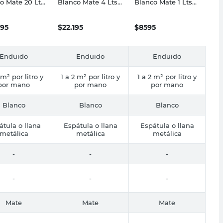
o Mate 20 Lts
Blanco Mate 4 Lts
Blanco Mate 1 Lts
in Williams
Sherwin Williams
Sherwin Williams
595
$
22.195
$
8595
Enduido
Enduido
Enduido
 m² por litro y
1 a 2 m² por litro y
1 a 2 m² por litro y
por mano
por mano
por mano
Blanco
Blanco
Blanco
átula o llana
Espátula o llana
Espátula o llana
metálica
metálica
metálica
-
-
-
-
-
-
Mate
Mate
Mate
-
-
-