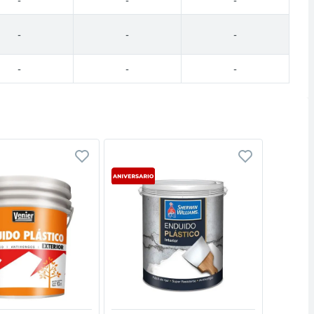
-
-
-
-
-
-
Vista rápida
Vista rápida