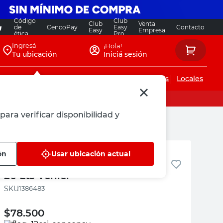
Código
Club
Club
Venta
de
CencoPay
Easy
Contacto
Easy
Empresa
ética
Pro
Ingresá
¡Hola!
Tu ubicación
Iniciá sesión
Servicios de instalaciones
Locales
para verificar disponibilidad y
Venier
ón
Usar ubicación actual
Enduido Interior Blanco Mate
20 Lts Venier
:
1386483
$
78.500