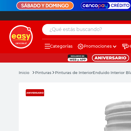
¿Qué estás buscando?
Categorías
Promociones
H
muebles
pintura
Pinturas
Pinturas de Interior
Enduido Interior Bl
escritorio
puertas
placard
espejo
sillas