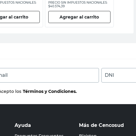
MPUESTOS NACIONALES:
PRECIO SIN IMPUESTOS NACIONALES:
PRECIO SI
$40.574,39
$19.086,78
ar al carrito
Agregar al carrito
Ag
ail
DNI
Acepto los
Términos y Condiciones.
Ayuda
Más de Cencosud