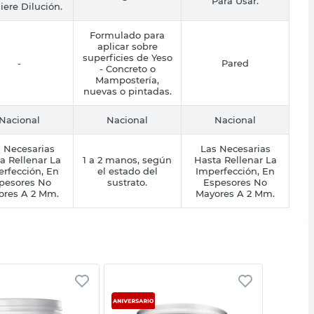
Para Usar.
iere Dilución.
Formulado para
aplicar sobre
superficies de Yeso
-
Pared
- Concreto o
Mampostería,
nuevas o pintadas.
Nacional
Nacional
Nacional
 Necesarias
Las Necesarias
a Rellenar La
1 a 2 manos, según
Hasta Rellenar La
rfección, En
el estado del
Imperfección, En
pesores No
sustrato.
Espesores No
ores A 2 Mm.
Mayores A 2 Mm.