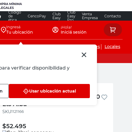
Código
Club
Club
Venta
de
CencoPay
Easy
Contacto
Easy
Empresa
ética
Pro
Ingresá
¡Hola!
Tu ubicación
Iniciá sesión
Servicios de instalaciones
Locales
ara verificar disponibilidad y
Alba
ón
Usar ubicación actual
Enduido Interior Blanco Mate 10
Lts Alba
:
1121166
$
52.495