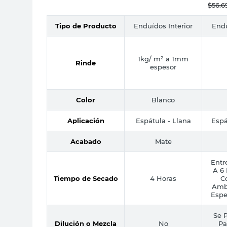
$
56.6
Tipo de Producto
Enduídos Interior
Endu
1kg/ m² a 1mm
Rinde
espesor
Color
Blanco
Aplicación
Espátula - Llana
Espá
Acabado
Mate
Entr
A 6
Tiempo de Secado
4 Horas
C
Ambi
Espe
Se P
Dilución o Mezcla
No
Pa