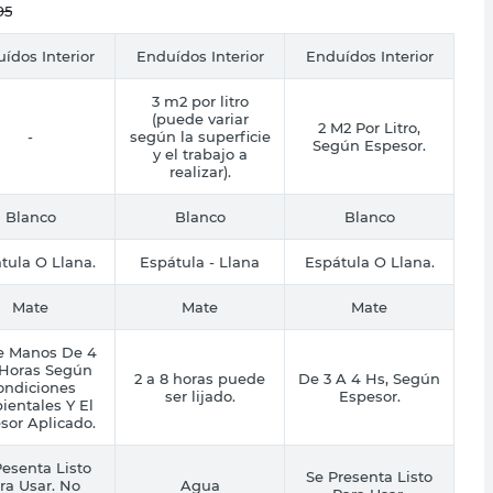
95
ídos Interior
Enduídos Interior
Enduídos Interior
3 m2 por litro
(puede variar
2 M2 Por Litro,
-
según la superficie
Según Espesor.
y el trabajo a
realizar).
Blanco
Blanco
Blanco
tula O Llana.
Espátula - Llana
Espátula O Llana.
Mate
Mate
Mate
e Manos De 4
 Horas Según
2 a 8 horas puede
De 3 A 4 Hs, Según
ondiciones
ser lijado.
Espesor.
entales Y El
sor Aplicado.
esenta Listo
Se Presenta Listo
ra Usar. No
Agua