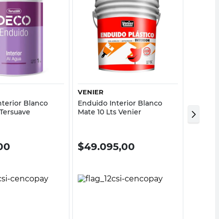
Vista rápida
Vista rápida
VENIER
VENIER
nterior Blanco
Enduido Interior Blanco
Enduido
 Tersuave
Mate 10 Lts Venier
Mate 4 
00
$
49.095,00
$
23.