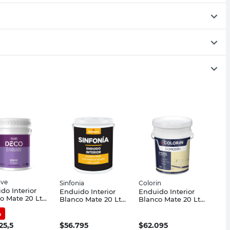
ave
Sinfonia
Colorin
do Interior
Enduido Interior
Enduido Interior
o Mate 20 Lts
Blanco Mate 20 Lts
Blanco Mate 20 Lts
ave
Sinfonia
Colorin
%
25,5
$
56.795
$
62.095