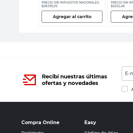
ESTOS NACIONALES:
PRECIO SIN IMPUESTOS NACIONALES:
PRECIO SIN I
$28.095,05
$5202,48
 al carrito
Agregar al carrito
Agreg
E-m
Recibí nuestras últimas
ofertas y novedades
Compra Online
Easy