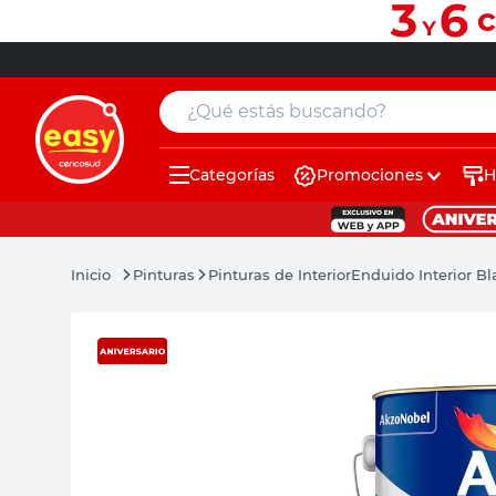
¿Qué estás buscando?
Categorías
Promociones
H
muebles
pintura
Pinturas
Pinturas de Interior
Enduido Interior Bl
escritorio
puertas
placard
sillon
espejo