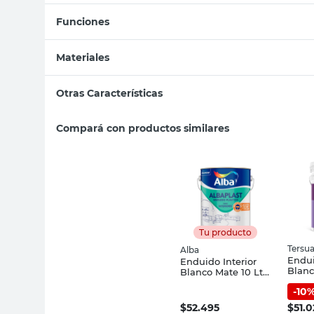
Funciones
Materiales
Otras Características
Compará con productos similares
Tu producto
Tersu
Alba
Endui
Enduido Interior
Blanc
Blanco Mate 10 Lts
Tersu
Alba
-
10
$
52.495
$
51.0