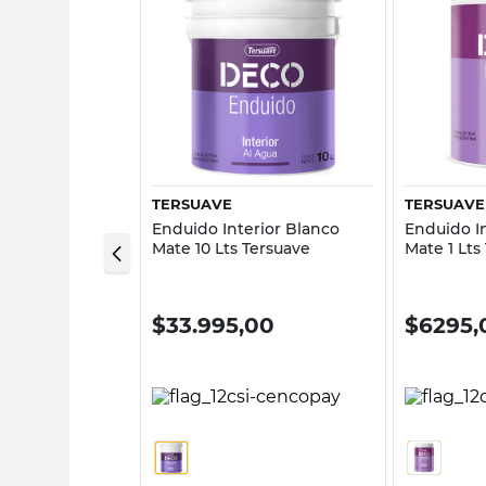
sta rápida
Vista rápida
TERSUAVE
TERSUAVE
rior Blanco
Enduido Interior Blanco
Enduido I
lba
Mate 10 Lts Tersuave
Mate 1 Lts
00
$
33.995,00
$
6295,