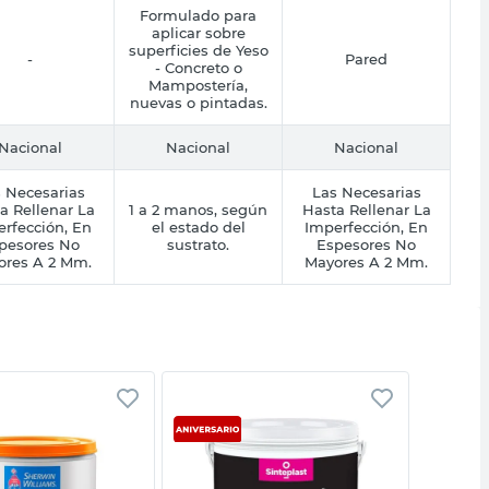
Formulado para
aplicar sobre
superficies de Yeso
-
Pared
- Concreto o
Mampostería,
nuevas o pintadas.
Nacional
Nacional
Nacional
 Necesarias
Las Necesarias
a Rellenar La
1 a 2 manos, según
Hasta Rellenar La
rfección, En
el estado del
Imperfección, En
pesores No
sustrato.
Espesores No
ores A 2 Mm.
Mayores A 2 Mm.