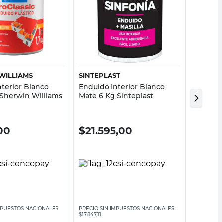
Vista rápida
Vista rápida
WILLIAMS
SINTEPLAST
TERSUA
nterior Blanco
Enduido Interior Blanco
Enduido
 Sherwin Williams
Mate 6 Kg Sinteplast
Mate 20
10%
00
$
21.595,00
$
51.0
$
56.695
MPUESTOS NACIONALES:
PRECIO SIN IMPUESTOS NACIONALES:
PRECIO SI
$17.847,11
$46.855,38