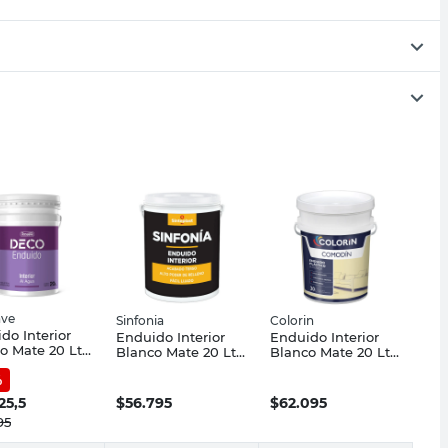
ave
Sinfonia
Colorin
do Interior
Enduido Interior
Enduido Interior
o Mate 20 Lts
Blanco Mate 20 Lts
Blanco Mate 20 Lts
ave
Sinfonia
Colorin
%
25,5
$
56.795
$
62.095
95