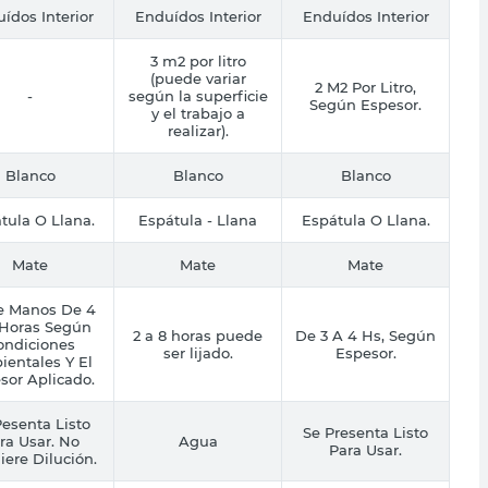
ídos Interior
Enduídos Interior
Enduídos Interior
3 m2 por litro
(puede variar
2 M2 Por Litro,
-
según la superficie
Según Espesor.
y el trabajo a
realizar).
Blanco
Blanco
Blanco
tula O Llana.
Espátula - Llana
Espátula O Llana.
Mate
Mate
Mate
e Manos De 4
 Horas Según
2 a 8 horas puede
De 3 A 4 Hs, Según
ondiciones
ser lijado.
Espesor.
entales Y El
sor Aplicado.
esenta Listo
Se Presenta Listo
ra Usar. No
Agua
Para Usar.
iere Dilución.