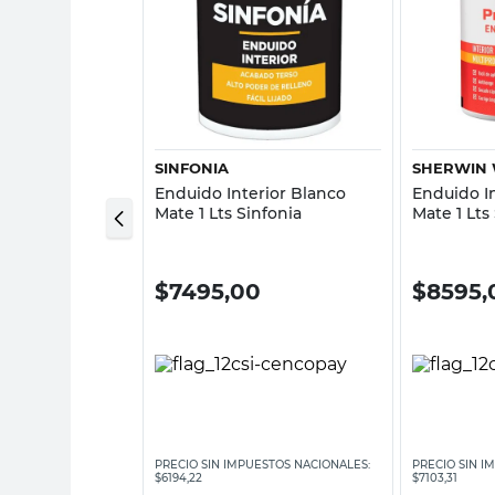
sta rápida
Vista rápida
SINFONIA
SHERWIN 
rior Max 20 L
Enduido Interior Blanco
Enduido I
 Nuvó
Mate 1 Lts Sinfonia
Mate 1 Lts
00
$
7495,00
$
8595,
ESTOS NACIONALES:
PRECIO SIN IMPUESTOS NACIONALES:
PRECIO SIN I
$6194,22
$7103,31