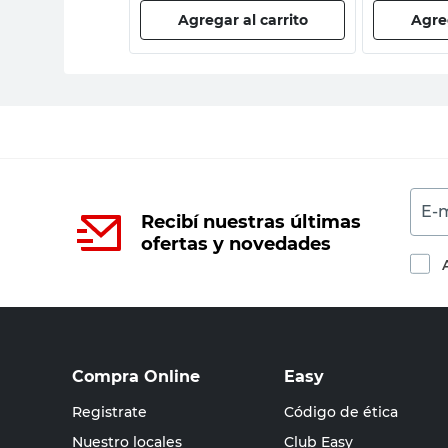
 al carrito
Agregar al carrito
Agreg
E-m
Recibí nuestras últimas
ofertas y novedades
Compra Online
Easy
Registrate
Código de ética
Nuestro locales
Club Easy