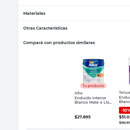
Materiales
Otras Características
Compará con productos similares
Tu producto
Tersu
Alba
Endui
Enduido Interior
Blanc
Blanco Mate 4 Lts
Tersu
Alba
-
10
$
27.895
$
51.0
$
56.6