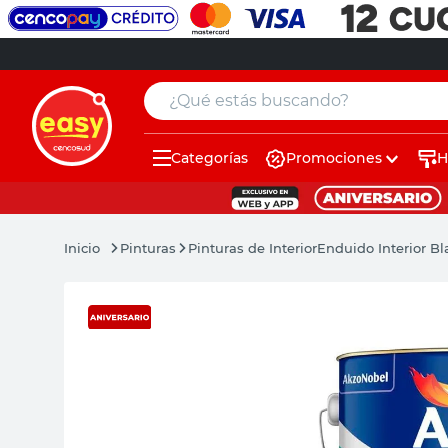
¿Qué estás buscando?
Categorías
Promociones
H
muebles
pintura
Pinturas
Pinturas de Interior
Enduido Interior Bl
escritorio
puertas
placard
sillon
espejo