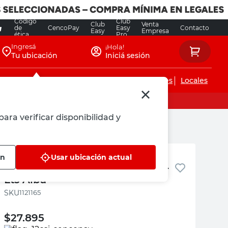
Código
Club
Club
Venta
de
CencoPay
Easy
Contacto
Easy
Empresa
ética
Pro
Ingresá
¡Hola!
Tu ubicación
Iniciá sesión
Servicios de instalaciones
Locales
ara verificar disponibilidad y
Alba
ón
Usar ubicación actual
Enduido Interior Blanco Mate 4
Lts Alba
:
1121165
$
27.895