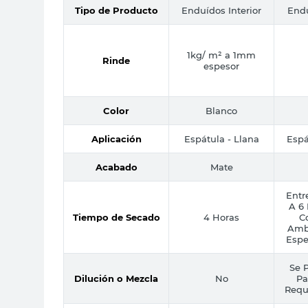
Tipo de Producto
Enduídos Interior
Endu
1kg/ m² a 1mm
Rinde
espesor
Color
Blanco
Aplicación
Espátula - Llana
Espá
Acabado
Mate
Entr
A 6
Tiempo de Secado
4 Horas
C
Ambi
Espe
Se P
Dilución o Mezcla
No
Pa
Requ