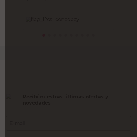
PRECIO SIN IMPUESTOS NACIONALES:
$25.785,13
Agregar al carrito
Recibí nuestras últimas ofertas y
novedades
E-mail