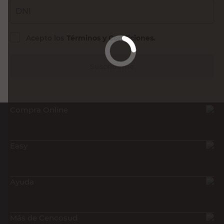
DNI
Acepto los
Términos y Condiciones.
Suscribirme
Compra Online
Easy
Ayuda
Más de Cencosud