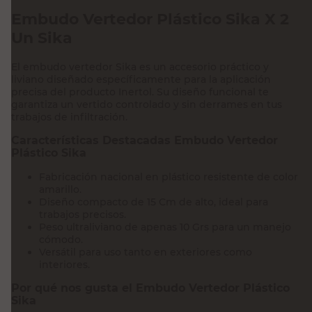
Embudo Vertedor Plástico Sika X 2
Un Sika
El embudo vertedor Sika es un accesorio práctico y
liviano diseñado específicamente para la aplicación
precisa del producto Inertol. Su diseño funcional te
garantiza un vertido controlado y sin derrames en tus
trabajos de infiltración.
Características Destacadas Embudo Vertedor
Plástico Sika
Fabricación nacional en plástico resistente de color
amarillo.
Diseño compacto de 15 Cm de alto, ideal para
trabajos precisos.
Peso ultraliviano de apenas 10 Grs para un manejo
cómodo.
Versátil para uso tanto en exteriores como
interiores.
Por qué nos gusta el Embudo Vertedor Plástico
Sika