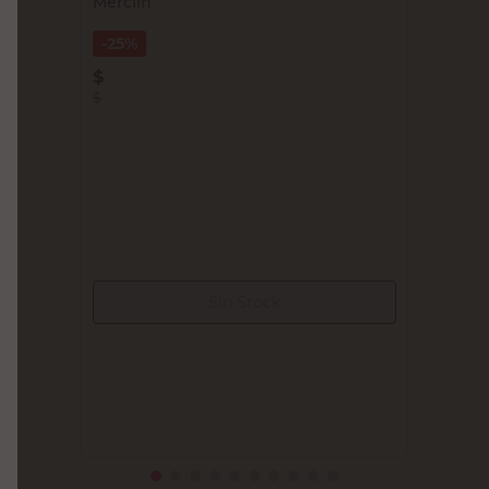
Merclin
25%
$
$
Sin Stock