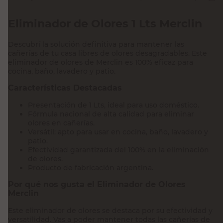
Eliminador de Olores 1 Lts Merclin
Descubrí la solución definitiva para mantener las
cañerías de tu casa libres de olores desagradables. Este
eliminador de olores de Merclin es 100% eficaz para
cocina, baño, lavadero y patio.
Características Destacadas
Presentación de 1 Lts, ideal para uso doméstico.
Fórmula nacional de alta calidad para eliminar
olores en cañerías.
Versátil: apto para usar en cocina, baño, lavadero y
patio.
Efectividad garantizada del 100% en la eliminación
de olores.
Producto de fabricación argentina.
Por qué nos gusta el Eliminador de Olores
Merclin
Este eliminador de olores se destaca por su efectividad y
versatilidad. Vas a poder mantener todas las cañerías de