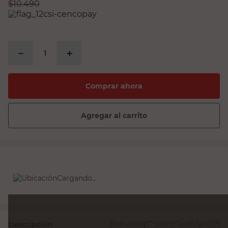
$
10.490
－
＋
Comprar ahora
Agregar al carrito
Cargando...
Descripción