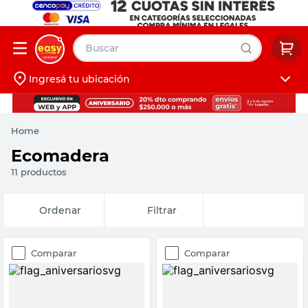
Buscar
Ingresá tu ubicación
muebles
Iniciá sesión
pintura
Home
escritorio
Ecomadera
puertas
11
productos
placard
Fecha de
Filtrar
release
Comparar
Comparar