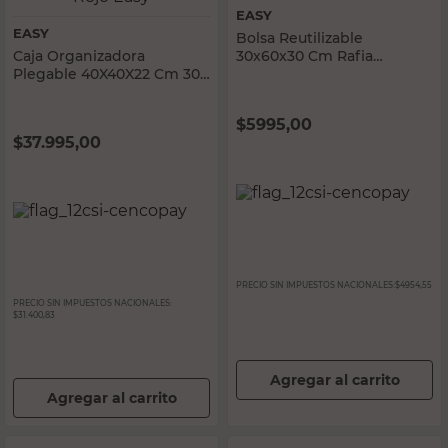
EASY
EASY
Bolsa Reutilizable
Caja Organizadora
30x60x30 Cm Rafia
Plegable 40X40X22 Cm 30
Laminada Roja Easy
Lts Polipropileno Rojo Easy
$
5995,00
$
37.995,00
PRECIO SIN IMPUESTOS NACIONALES:
$4954,55
PRECIO SIN IMPUESTOS NACIONALES:
$31.400,83
Agregar al carrito
Agregar al carrito