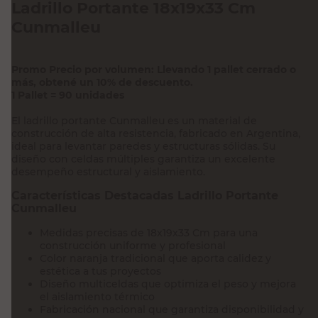
Ladrillo Portante 18x19x33 Cm
Cunmalleu
Promo Precio por volumen: Llevando 1 pallet cerrado o
más, obtené un 10% de descuento.
1 Pallet = 90 unidades
El ladrillo portante Cunmalleu es un material de
construcción de alta resistencia, fabricado en Argentina,
ideal para levantar paredes y estructuras sólidas. Su
diseño con celdas múltiples garantiza un excelente
desempeño estructural y aislamiento.
Características Destacadas Ladrillo Portante
Cunmalleu
Medidas precisas de 18x19x33 Cm para una
construcción uniforme y profesional
Color naranja tradicional que aporta calidez y
estética a tus proyectos
Diseño multiceldas que optimiza el peso y mejora
el aislamiento térmico
Fabricación nacional que garantiza disponibilidad y