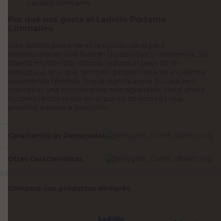
calidad constante
Por qué nos gusta el Ladrillo Portante
Cunmalleu
Este ladrillo portante es la opción ideal para
construcciones que buscan durabilidad y resistencia. Su
diseño multiceldas no solo reduce el peso de la
estructura, sino que también proporciona un excelente
aislamiento térmico, lo que significa que tu casa va a
mantener una temperatura más agradable. Hacé ahora
tu compra con retiro en el punto de entrega más
próximo o envío a domicilio.
Características Destacadas
Otras Características
Compará con productos similares