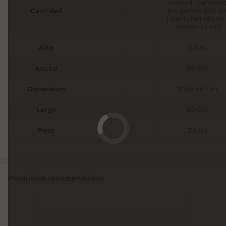
unidad. Cantida
Cantidad
-
por pallet: 600 U
| Cantidad M2: 50 
M2/PALLET:12
Alto
-
6 Cm
Ancho
-
10 Cm
Dimension
-
20x10x6 Cm
Largo
-
20 Cm
Peso
-
2,6 Kg
Productos recomendados