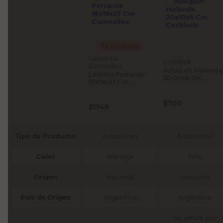
Tu producto
Ceramica
Corblock
Cunmalleu
Adoquín Holanda
Ladrillo Portante
20x10x6 Cm
18x19x33 Cm
Corblock
Cunmalleu
$
700
$
1749
Tipo de Producto
Adoquines
Adoquines
Color
Naranja
Gris
Origen
Nacional
Nacional
País de Origen
Argentina
Argentina
Se vende por