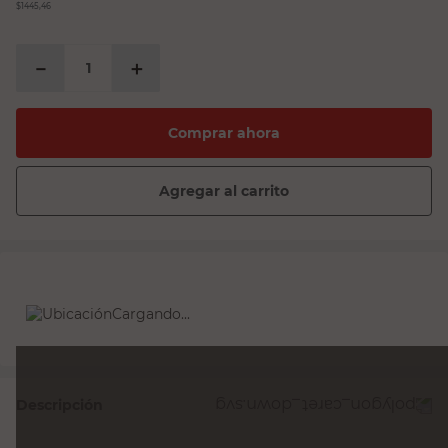
$1445,46
－
＋
Comprar ahora
Agregar al carrito
Cargando...
Descripción