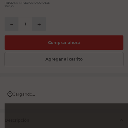
PRECIO SIN IMPUESTOS NACIONALES:
$866,95
－
＋
Comprar ahora
Agregar al carrito
Cargando...
Descripción