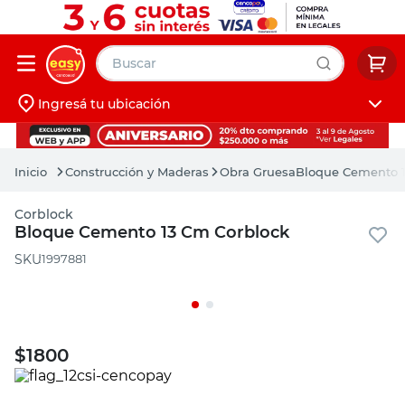
Buscar
Ingresá tu ubicación
muebles
Iniciá sesión
pintura
Construcción y Maderas
Obra Gruesa
Bloque Cemento 1
escritorio
Corblock
puertas
Bloque Cemento 13 Cm Corblock
placard
:
1997881
$
1800
PRECIO SIN IMPUESTOS NACIONALES: