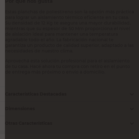
Por qué nos gusta
Estas planchas de poliestireno son la opción más práctica
para lograr un aislamiento térmico eficiente en tu casa.
Su densidad de 12 Kg te asegura una mayor durabilidad,
mientras que su espesor de 50 Mm proporciona el nivel
de aislación ideal para mantener una temperatura
agradable todo el año. La fabricación nacional te
garantiza un producto de calidad superior, adaptado a las
necesidades de nuestro clima.
Aprovechá esta solución profesional para el aislamiento
de tu casa. Hacé ahora tu compra con retiro en el punto
de entrega más próximo o envío a domicilio.
Características Destacadas
Dimensiones
Otras Características