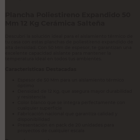
Plancha Poliestireno Expandido 50
Mm 12 Kg Cerámica Salteña
Descubrí la solución ideal para el aislamiento térmico de
tu casa con estas planchas de poliestireno expandido de
alta densidad. Con 50 Mm de espesor, te garantizan una
excelente capacidad aislante para mantener la
temperatura ideal en todos tus ambientes.
Características Destacadas
Espesor de 50 Mm para un aislamiento térmico
óptimo
Densidad de 12 Kg, que asegura mayor durabilidad
y resistencia
Color blanco que se integra perfectamente con
cualquier superficie
Fabricación nacional que garantiza calidad y
disponibilidad
Presentación en pack de 20 unidades para
proyectos de cualquier escala