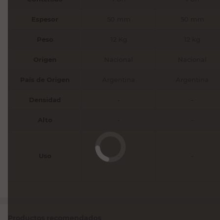
Espesor
50 mm
50 mm
Peso
12 Kg
12 kg
Origen
Nacional
Nacional
País de Origen
Argentina
Argentina
Densidad
-
-
Alto
-
-
Uso
-
-
Productos recomendados