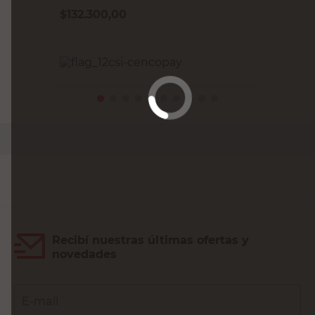
$
132.300,00
PRECIO SIN IMPUESTOS NACIONALES:
$109.338,85
Agregar al carrito
Recibí nuestras últimas ofertas y
novedades
E-mail