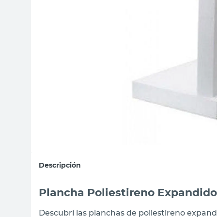
sillon
vanitory
ceramica
Descripción
Plancha Poliestireno Expandid
Descubrí las planchas de poliestireno expandi