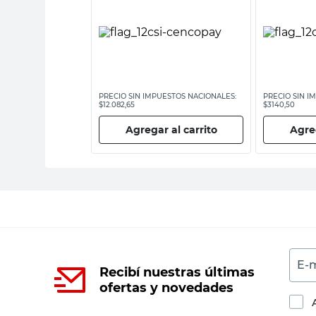
ESTOS NACIONALES:
PRECIO SIN IMPUESTOS NACIONALES:
PRECIO SIN I
$12.082,65
$3140,50
 al carrito
Agregar al carrito
Agreg
E-m
Recibí nuestras últimas
ofertas y novedades