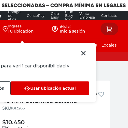
Código
Club
Club
Venta
de
CencoPay
Easy
Contacto
Easy
Empresa
ética
Pro
Ingresá
¡Hola!
Tu ubicación
Iniciá sesión
Servicios de instalaciones
Locales
para verificar disponibilidad y
Cerámica Salteña
ión
Usar ubicación actual
Plancha Poliestireno Expandido
40 Mm Cerámica Salteña
:
1013265
$
10.450