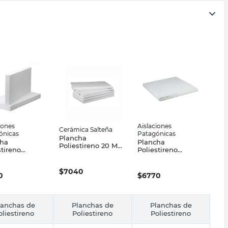
iones
Aislaciones
Cerámica Salteña
ónicas
Patagónicas
Plancha
cha
Plancha
Poliestireno 20 Mm
stireno
Poliestireno
100 Cm X 20 Kg
ndido 50 Mm
Expandido 30 Mm
Cerámica Salteña
 Trelew
1.00x1.00 Mts
$
7040
0
$
6770
lanchas de
Planchas de
Planchas de
oliestireno
Poliestireno
Poliestireno