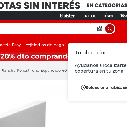
acelo Easy
Medios de pago
Tu ubicación
Ayudanos a localizarte 
s
Plancha Poliestireno Expandido 40 Mm Cerámica Salteña
cobertura en tu zona.
Seleccionar ubicac