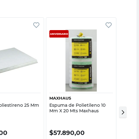
Vista rápida
Vista rápida
MAXHAUS
ESTISOL
oliestireno 25 Mm
Espuma de Polietileno 10
Ladrill
Mm X 20 Mts Maxhaus
Cm Esti
00
$
57.890,00
$
890