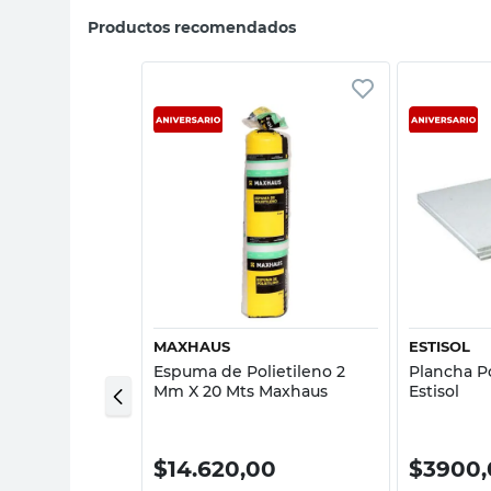
Productos recomendados
sta rápida
Vista rápida
S PATAGÓNICAS
MAXHAUS
ESTISOL
estireno
Espuma de Polietileno 2
Plancha P
0 Mm 12 Kg
Mm X 20 Mts Maxhaus
Estisol
0
$
14.620,00
$
3900,