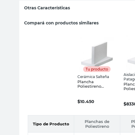
Otras Características
Compará con productos similares
Tu producto
Aislac
Cerámica Salteña
Patag
Plancha
Plan
Poliestireno
Polie
Expandido 40 Mm
Expa
Cerámica Salteña
12 Kg
$
10.450
$
833
Planchas de
P
Tipo de Producto
Poliestireno
P