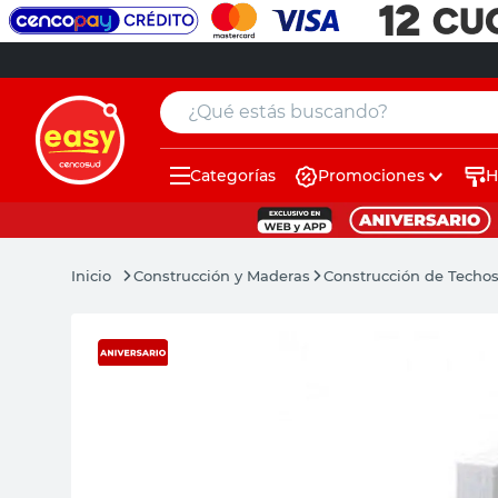
¿Qué estás buscando?
Categorías
Promociones
H
muebles
pintura
Construcción y Maderas
Construcción de Techo
escritorio
puertas
placard
espejo
sillas