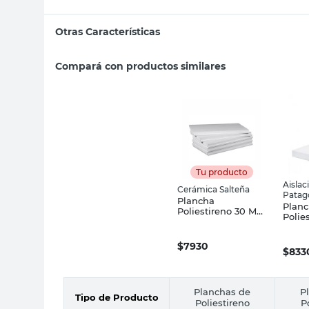
Otras Características
Compará con productos similares
Tu producto
Aislac
Cerámica Salteña
Patag
Plancha
Plan
Poliestireno 30 Mm
Polie
Cerámica Salteña
Expa
12 Kg
$
7930
$
833
Planchas de
P
Tipo de Producto
Poliestireno
P