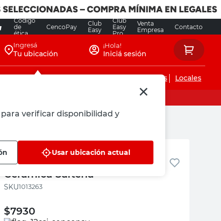
Código
Club
Club
Venta
de
CencoPay
Easy
Contacto
Easy
Empresa
ética
Pro
Ingresá
¡Hola!
Tu ubicación
Iniciá sesión
Servicios de instalaciones
Locales
para verificar disponibilidad y
Cerámica Salteña
ión
Usar ubicación actual
Plancha Poliestireno 30 Mm
Cerámica Salteña
:
1013263
$
7930