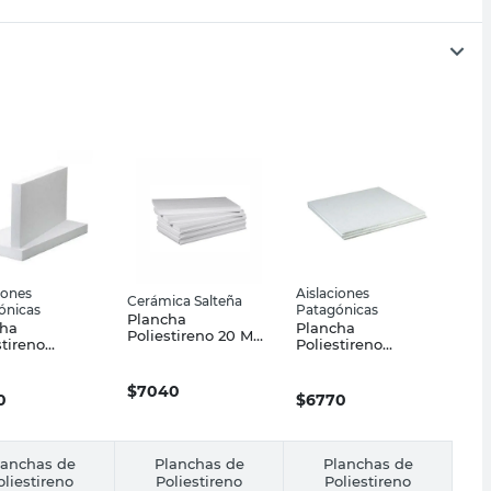
iones
Aislaciones
Cerámica Salteña
ónicas
Patagónicas
Plancha
cha
Plancha
Poliestireno 20 Mm
stireno
Poliestireno
100 Cm X 20 Kg
ndido 50 Mm
Expandido 30 Mm
Cerámica Salteña
 Trelew
1.00x1.00 Mts
$
7040
0
$
6770
lanchas de
Planchas de
Planchas de
oliestireno
Poliestireno
Poliestireno