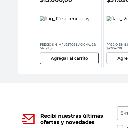
ESTOS NACIONALES:
PRECIO SIN IMPUESTOS NACIONALES:
PRECIO SIN I
$12.396,70
$47.842,98
 al carrito
Agregar al carrito
Agreg
E-m
Recibí nuestras últimas
ofertas y novedades