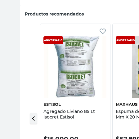
Productos recomendados
sta rápida
Vista rápida
ESTISOL
MAXHAUS
Agregado Liviano 85 Lt
Espuma de
co 8X18X33 Cm
Isocret Estisol
Mm X 20 
0
$
15.000,00
$
57.89