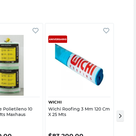
Vista rápida
Vista rápida
WICHI
ESTISOL
 Polietileno 10
Wichi Roofing 3 Mm 120 Cm
Plancha
Mts Maxhaus
X 25 Mts
10 Mm 1
0,00
$
83.200,00
$
170