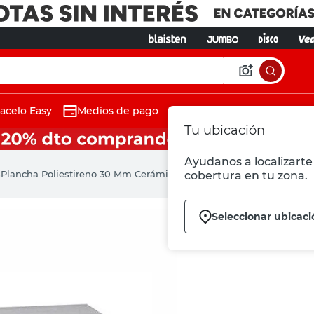
acelo Easy
Medios de pago
Tu ubicación
Ayudanos a localizarte 
s
Plancha Poliestireno 30 Mm Cerámica Salteña
cobertura en tu zona.
Seleccionar ubicac