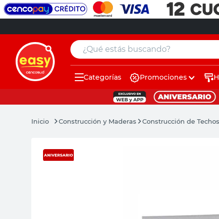
¿Qué estás buscando?
Categorías
Promociones
H
muebles
pintura
Construcción y Maderas
Construcción de Techo
escritorio
puertas
placard
espejo
sillas