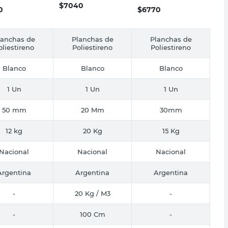
$
7040
0
$
6770
lanchas de
Planchas de
Planchas de
oliestireno
Poliestireno
Poliestireno
Blanco
Blanco
Blanco
1 Un
1 Un
1 Un
50 mm
20 Mm
30mm
12 kg
20 Kg
15 Kg
Nacional
Nacional
Nacional
Argentina
Argentina
Argentina
-
20 Kg / M3
-
-
100 Cm
-