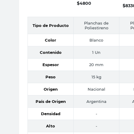
$
4800
$
833
Planchas de
P
Tipo de Producto
Poliestireno
P
Color
Blanco
Contenido
1 Un
Espesor
20 mm
Peso
15 kg
Origen
Nacional
País de Origen
Argentina
Densidad
-
Alto
-