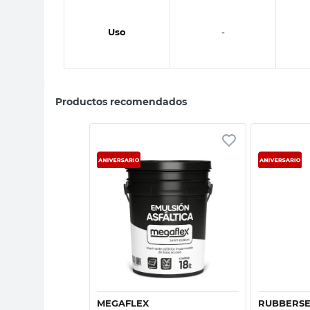
Uso
-
Productos recomendados
sta rápida
Vista rápida
S PATAGÓNICAS
MEGAFLEX
RUBBERS