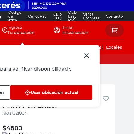
Código
Club
Club
Venta
de
CencoPay
Easy
Contacto
Easy
Empresa
ética
Pro
Ingresá
¡Hola!
Tu ubicación
Iniciá sesión
Servicios de instalaciones
Locales
para verificar disponibilidad y
Estisol
ón
Usar ubicación actual
Planchas de Poliestireno 20
Mm X 1 Un Estisol
:
1021064
$
4800