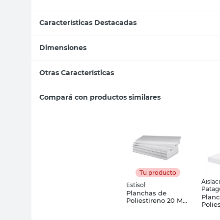
Características Destacadas
Dimensiones
Otras Características
Compará con productos similares
Tu producto
Aislac
Estisol
Patag
Planchas de
Plan
Poliestireno 20 Mm
Polie
X 1 Un Estisol
Expa
12 Kg