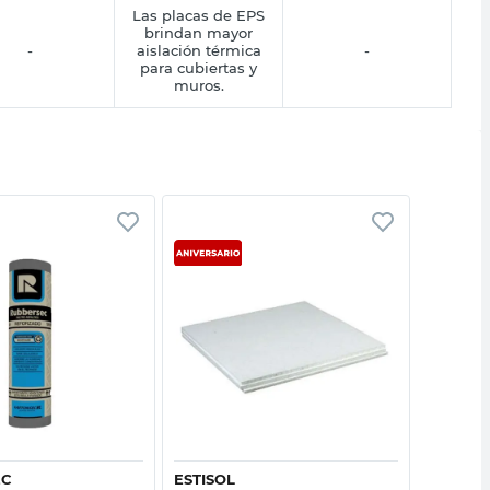
Las placas de EPS
brindan mayor
-
aislación térmica
-
para cubiertas y
muros.
Vista rápida
Vista rápida
EC
ESTISOL
ESTISOL