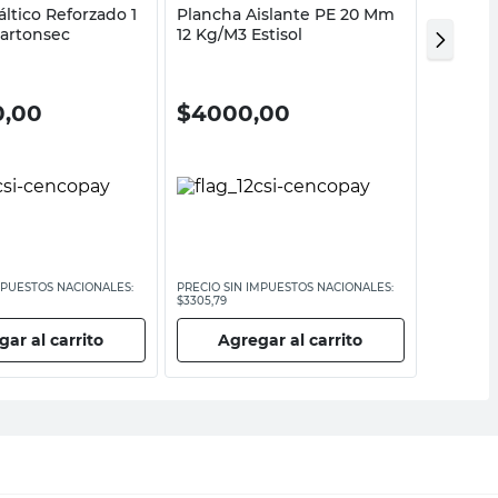
fáltico Reforzado 1
Plancha Aislante PE 20 Mm
Ladrill
Kartonsec
12 Kg/M3 Estisol
Cm Esti
0,00
$
4000,00
$
760
MPUESTOS NACIONALES:
PRECIO SIN IMPUESTOS NACIONALES:
PRECIO SI
$3305,79
$6198,35
ar al carrito
Agregar al carrito
Ag