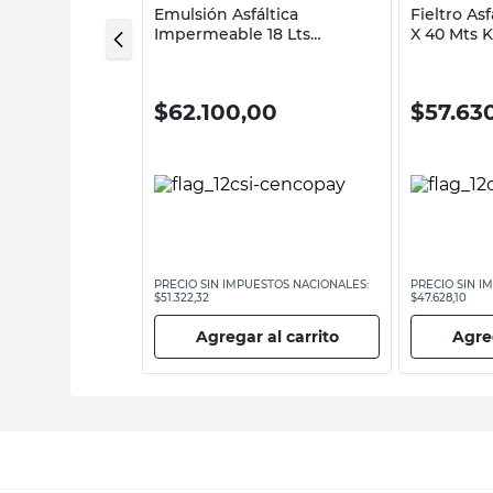
ún 12.5x42x100
Emulsión Asfáltica
Fieltro As
Impermeable 18 Lts
X 40 Mts 
Megaflex
0
$
62.100,00
$
57.63
ESTOS NACIONALES:
PRECIO SIN IMPUESTOS NACIONALES:
PRECIO SIN I
$51.322,32
$47.628,10
 al carrito
Agregar al carrito
Agreg