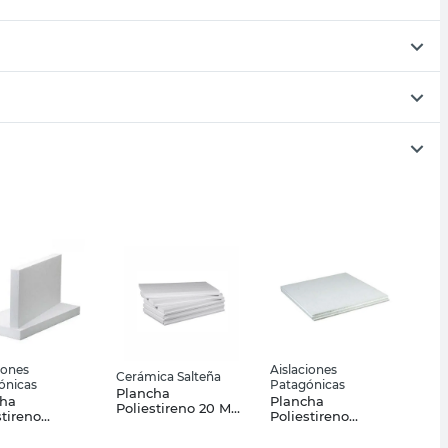
iones
Aislaciones
Cerámica Salteña
ónicas
Patagónicas
Plancha
cha
Plancha
Poliestireno 20 Mm
stireno
Poliestireno
100 Cm X 20 Kg
ndido 50 Mm
Expandido 30 Mm
Cerámica Salteña
 Trelew
1.00x1.00 Mts