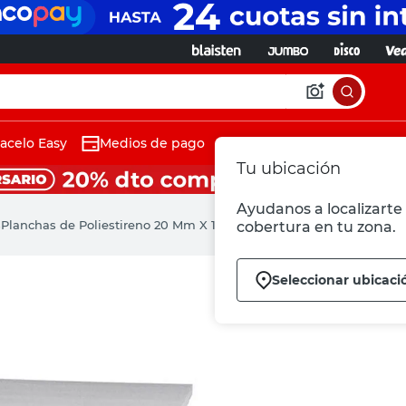
acelo Easy
Medios de pago
Tu ubicación
Ayudanos a localizarte 
s
Planchas de Poliestireno 20 Mm X 1 Un Estisol
cobertura en tu zona.
Seleccionar ubicaci