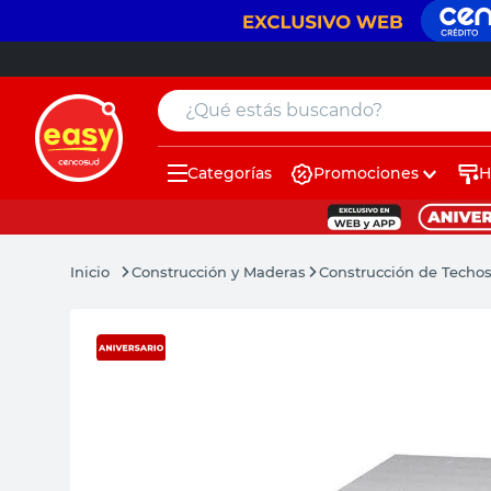
¿Qué estás buscando?
Categorías
Promociones
H
muebles
pintura
Construcción y Maderas
Construcción de Techo
escritorio
puertas
placard
sillon
espejo