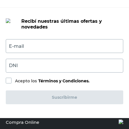
MAXHAUS
Espuma de Polietileno 10 Mm X 20 Mts
Maxhaus
$
57.890,00
PRECIO SIN IMPUESTOS NACIONALES:
$47.842,98
Agregar al carrito