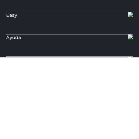
Recibí nuestras últimas ofertas y
novedades
E-mail
DNI
Acepto los
Términos y Condiciones.
Suscribirme