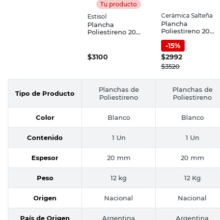
Tu producto
Cerámica Salteña
Estisol
Plancha
Plancha
Poliestireno 20
Poliestireno 20
Mm X 1 Un
Mm Estisol
-
15
%
Cerámica Salteña
$
3100
$
2992
$
3520
Planchas de
Planchas de
Tipo de Producto
Poliestireno
Poliestireno
Color
Blanco
Blanco
Contenido
1 Un
1 Un
Espesor
20 mm
20 mm
Peso
12 kg
12 Kg
Origen
Nacional
Nacional
País de Origen
Argentina
Argentina