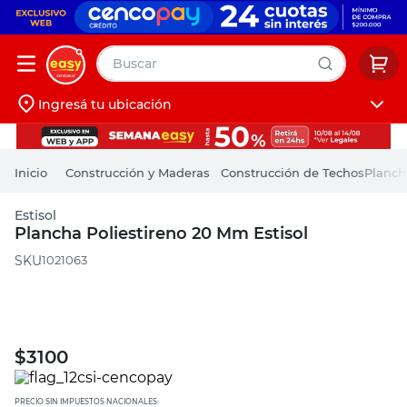
Buscar
Ingresá tu ubicación
muebles
Iniciá sesión
pintura
Construcción y Maderas
Construcción de Techos
Planch
escritorio
Estisol
puertas
Plancha Poliestireno 20 Mm Estisol
placard
:
1021063
$
3100
PRECIO SIN IMPUESTOS NACIONALES: