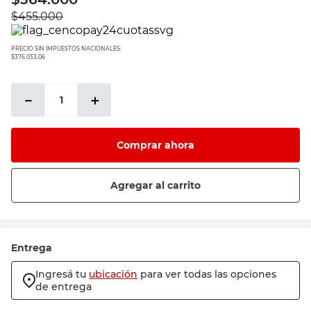
$
455.000
PRECIO SIN IMPUESTOS NACIONALES:
$376.033,06
－
＋
Comprar ahora
Agregar al carrito
Entrega
Ingresá tu
ubicación
para ver todas las opciones
de entrega