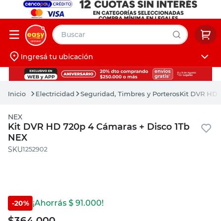
Buscar
Ingresá tu ubicación
muebles
Iniciá sesión
pintura
Electricidad
Seguridad, Timbres y Porteros
Kit DVR HD 
escritorio
NEX
puertas
Kit DVR HD 720p 4 Cámaras + Disco 1Tb
NEX
placard
:
1252902
¡Ahorrás $
91.000
!
-
20
%
$
364.000