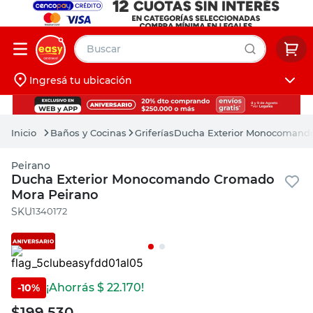
Buscar
Ingresá tu ubicación
muebles
Iniciá sesión
pintura
Baños y Cocinas
Griferías
Ducha Exterior Monocomand
escritorio
Peirano
puertas
Ducha Exterior Monocomando Cromado
Mora Peirano
placard
:
1340172
¡Ahorrás $
22.170
!
-
10
%
$
199.530