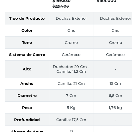
$
199.530
$
164.000
$
221.700
Tipo de Producto
Duchas Exterior
Duchas Exterior
Color
Gris
Gris
Tono
Cromo
Cromo
Sistema de Cierre
Cerámico
Cerámico
Duchador: 20 Cm -
Alto
-
Canilla: 11,2 Cm
Ancho
Canilla: 21 Cm
15 Cm
Diámetro
7 Cm
6,8 Cm
Peso
5 Kg
1,76 kg
Profundidad
Canilla: 17,5 Cm
-
Ahorro de Agua
Si
-