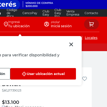
Código
Club
Club
Venta
de
CencoPay
Easy
Contacto
Easy
Empresa
ética
Pro
Ingresá
¡Hola!
Tu ubicación
Iniciá sesión
Servicios de instalaciones
Locales
 para verificar disponibilidad y
DeWalt
ión
Usar ubicación actual
Disco de Corte Metal 335 Mm
DeWalt
:
1739023
$
13.100