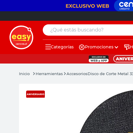
¿Qué estás buscando?
Categorías
Promociones
H
muebles
pintura
Herramientas
Accesorios
Disco de Corte Metal 
escritorio
puertas
placard
sillon
espejo