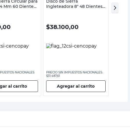
ierra Circular para
Disco de Sierra
Disco d
4 Mm 60 Dientes
Ingleteadora 8" 48 Dientes
Banco 
Einhell
Dientes
0,00
$
38.100,00
$
46.
MPUESTOS NACIONALES:
PRECIO SIN IMPUESTOS NACIONALES:
PRECIO SI
$31.487,61
$38.636,37
ar al carrito
Agregar al carrito
Ag