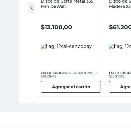
te Metal 355 x
Disco de Corte Metal 335
Disco de S
m A24T DeWalt
Mm DeWalt
Madera 25
Bosch
00
$
13.100,00
$
61.20
ESTOS NACIONALES:
PRECIO SIN IMPUESTOS NACIONALES:
PRECIO SIN I
$10.826,45
$50.578,52
 al carrito
Agregar al carrito
Agreg