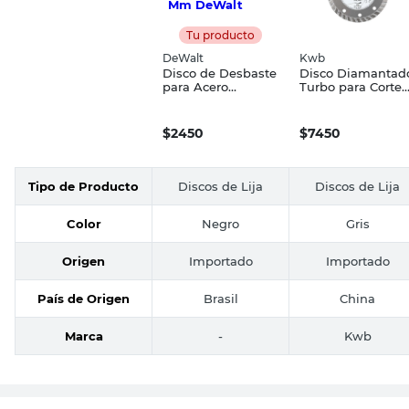
Tu producto
DeWalt
Kwb
Disco de Desbaste
Disco Diamantad
para Acero
Turbo para Corte
Inoxidable 115 Mm
115 x 22,23 Mm
DeWalt
Silver Line Kwb
$
2450
$
7450
Tipo de Producto
Discos de Lija
Discos de Lija
Color
Negro
Gris
Origen
Importado
Importado
País de Origen
Brasil
China
Marca
-
Kwb