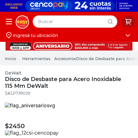
Buscar
Ingresá tu ubicación
muebles
Iniciá sesión
pintura
Herramientas
Accesorios
Disco de Desbaste para Acero
escritorio
DeWalt
puertas
Disco de Desbaste para Acero Inoxidable
115 Mm DeWalt
placard
:
1739029
$
2450