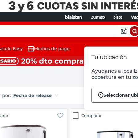
acelo Easy
Medios de pago
Tu ubicación
Ayudanos a localiza
cobertura en tu zo
Seleccionar ub
Fecha de release
arar
Comparar