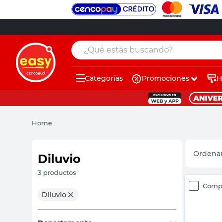
¿Qué estás buscando?
Categorías
Promociones
H
muebles
pintura
Home
escritorio
puertas
Diluvio
placard
3
productos
Comp
sillon
Diluvio
espejo