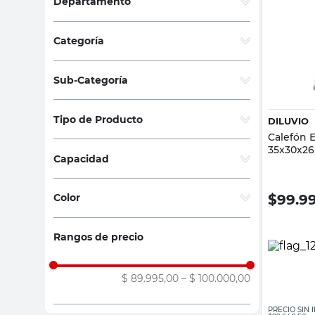
Departamento
sillas
Electrodomésticos
(
3
)
vanitory
Categoría
ceramica
Agua caliente
(
3
)
Sub-Categoría
Calefones
(
3
)
Tipo de Producto
DILUVIO
Calefón E
Calefones Eléctricos
(
2
)
35x30x26
Capacidad
Calefones a Gas
(
1
)
20L
(
1
)
$
99.9
Color
20 L
(
1
)
Negro
(
1
)
Rangos de precio
Gris
(
1
)
Blanco
(
1
)
$ 89.995,00
–
$ 100.000,00
PRECIO SIN