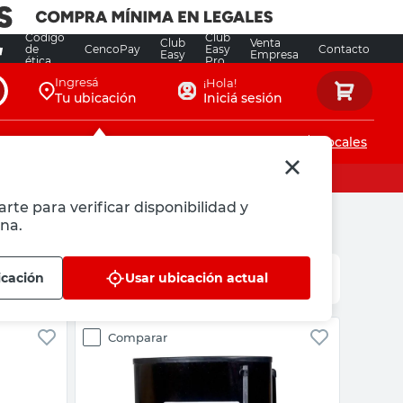
Código
Club
Club
Venta
de
CencoPay
Easy
Contacto
Easy
Empresa
ética
Pro
Ingresá
¡Hola!
Tu ubicación
Iniciá sesión
Servicios de instalaciones
Locales
rte para verificar disponibilidad y
na.
icación
Usar ubicación actual
Comparar