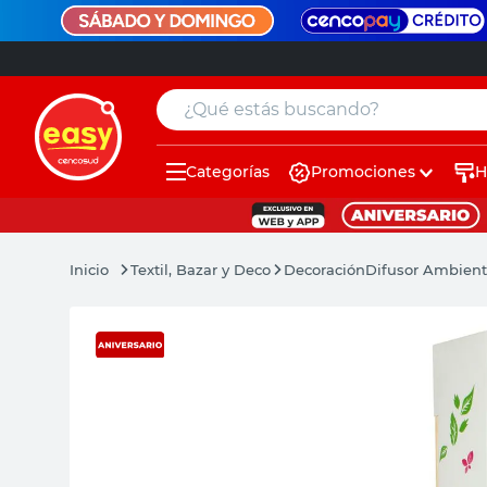
¿Qué estás buscando?
Categorías
Promociones
H
muebles
pintura
Textil, Bazar y Deco
Decoración
Difusor Ambient
escritorio
puertas
placard
espejo
sillas