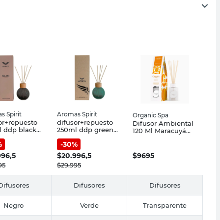
 Spirit
Aromas Spirit
Organic Spa
or+repuesto
difusor+repuesto
Difusor Ambiental
 ddp black
250ml ddp green
120 Ml Maracuyá
office
Organic Spa
%
-
30
%
996,5
$
20.996,5
$
9695
95
$
29.995
Difusores
Difusores
Difusores
Negro
Verde
Transparente