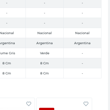
-
-
-
-
-
-
-
-
-
Nacional
Nacional
Nacional
Argentina
Argentina
Argentina
Fume Gris
Verde
-
8 Cm
8 Cm
-
8 Cm
8 Cm
-