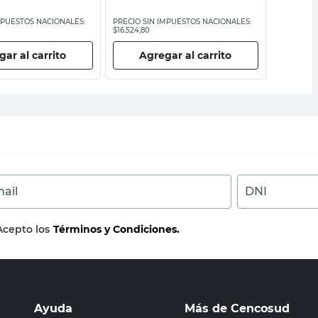
MPUESTOS NACIONALES:
PRECIO SIN IMPUESTOS NACIONALES:
PRECIO SI
$16.524,80
$19.830,58
ar al carrito
Agregar al carrito
Ag
ail
DNI
Acepto los
Términos y Condiciones.
Ayuda
Más de Cencosud