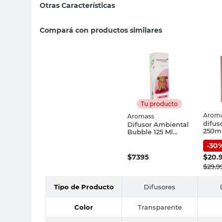
Otras Características
Compará con productos similares
Tu producto
Aromas
Aromass
difus
Difusor Ambiental
250ml
Bubble 125 Ml
office
Aromass
-
30
$
7395
$
20.
$
29.9
Tipo de Producto
Difusores
Color
Transparente