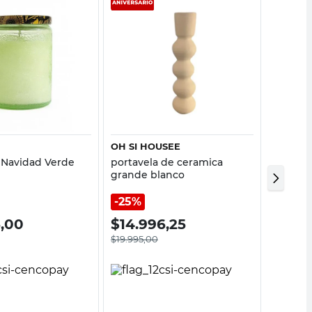
Vista rápida
Vista rápida
OH SI HOUSEE
VERTIG
 Navidad Verde
portavela de ceramica
porta v
grande blanco
negro 
25%
5,00
$
14.996,25
$
23.
$
19.995,00