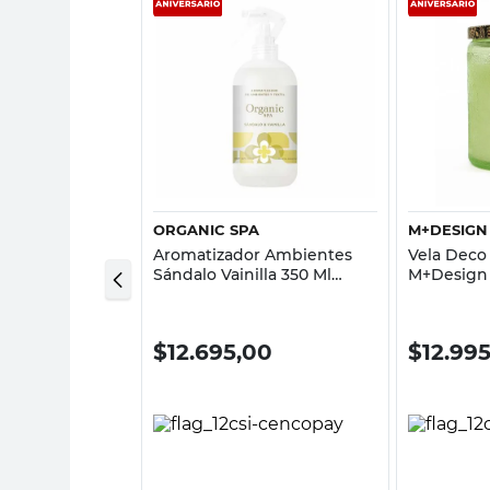
sta rápida
Vista rápida
A
ORGANIC SPA
M+DESIGN
 Aromatizantes
Aromatizador Ambientes
Vela Deco
ganic Spa
Sándalo Vainilla 350 Ml
M+Design
Organic Spa
0
$
12.695,00
$
12.99