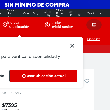
Código
Club
Club
Venta
de
CencoPay
Easy
Contacto
Easy
Empresa
ética
Pro
Ingresá
¡Hola!
Tu ubicación
Iniciá sesión
Servicios de instalaciones
Locales
para verificar disponibilidad y
Aromass
ión
Usar ubicación actual
Difusor Ambiental Bubble 125
Ml Aromass
:
1327213
$
7395