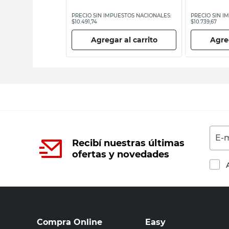
ESTOS NACIONALES:
PRECIO SIN IMPUESTOS NACIONALES:
PRECIO SIN I
$10.491,74
$10.739,67
 al carrito
Agregar al carrito
Agreg
E-m
Recibí nuestras últimas
ofertas y novedades
Compra Online
Easy