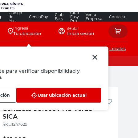
Código
Club
Club
Venta
de
CencoPay
Easy
Contacto
Easy
Empresa
ética
Pro
Ingresá
¡Hola!
Tu ubicación
Iniciá sesión
Servicios de instalaciones
Locales
e para verificar disponibilidad y
.
SICA
ación
Usar ubicación actual
Detector de Voltaje Sin
Contacto 901000V AC Verde
SICA
:
1247629