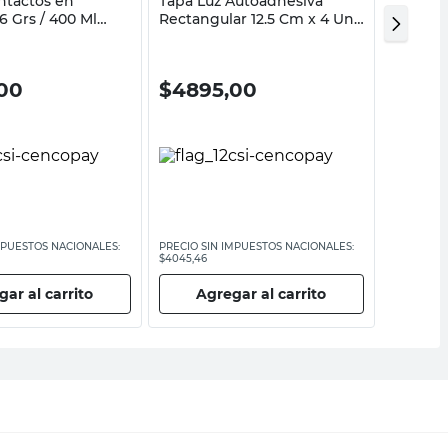
ntactos en
Tapa Luz Autoadhesiva
Tapa Lu
6 Grs / 400 Ml
Rectangular 12.5 Cm x 4 Un
Rectang
Diler
Un Dile
00
$
4895,00
$
355
MPUESTOS NACIONALES:
PRECIO SIN IMPUESTOS NACIONALES:
PRECIO SI
$4045,46
$2933,89
ar al carrito
Agregar al carrito
Ag