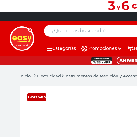
¿Qué estás buscando?
Categorías
Promociones
H
muebles
pintura
Electricidad
Instrumentos de Medición y Acceso
escritorio
puertas
placard
sillon
espejo