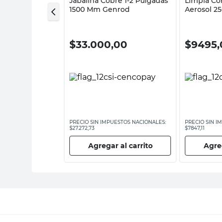
Cables Espiral
Jabalina Cobre 1-2 Pulgadas
Limpia Co
m McCarthy
1500 Mm Genrod
Aerosol 25
TACSA
0
$
33.000,00
$
9495,
ESTOS NACIONALES:
PRECIO SIN IMPUESTOS NACIONALES:
PRECIO SIN I
$27.272,73
$7847,11
 al carrito
Agregar al carrito
Agreg