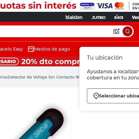
acelo Easy
Medios de pago
Tu ubicación
Ayudanos a localizart
rios
Detector de Voltaje Sin Contacto 901000V AC Verde SICA
cobertura en tu zona
Seleccionar ubic