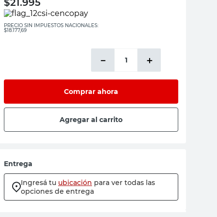
$
21.995
PRECIO SIN IMPUESTOS NACIONALES:
$18.177,69
－
＋
Comprar ahora
Agregar al carrito
Entrega
Ingresá tu
ubicación
para ver todas las
opciones de entrega