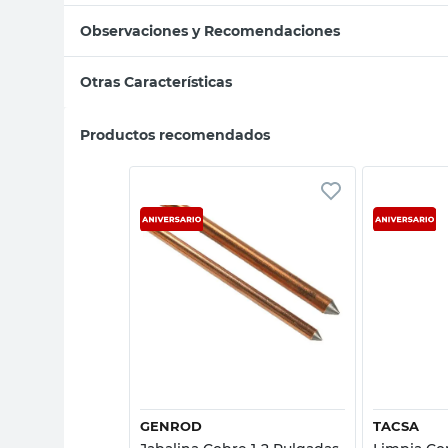
Observaciones y Recomendaciones
Otras Características
Productos recomendados
sta rápida
Vista rápida
GENROD
TACSA