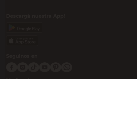
Descargá nuestra App!
Seguinos en
Medios de pago
Atención al cliente
0810-999-EASY(3279)
0800-555-0055