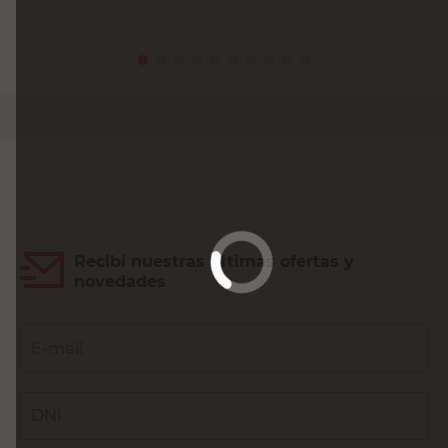
PRECIO SIN IMPUESTOS NACIONALES:
$66.938,02
Agregar al carrito
Recibí nuestras últimas ofertas y
novedades
E-mail
DNI