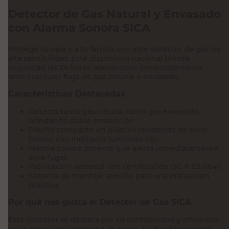
Detector de Gas Natural y Envasado
con Alarma Sonora SICA
Protegé tu casa y a tu familia con este detector de gas de
alta sensibilidad. Este dispositivo nacional brinda
seguridad las 24 horas, alertándote inmediatamente
ante cualquier fuga de gas natural o envasado.
Características Destacadas
Detecta tanto gas natural como gas envasado,
brindando doble protección
Diseño compacto en plástico resistente de color
blanco con indicador luminoso rojo
Alarma sonora potente que alerta inmediatamente
ante fugas
Fabricación nacional con certificación DC-E-S3-064.1
Sistema de montaje sencillo para una instalación
práctica
Por qué nos gusta el Detector de Gas SICA
Este detector se destaca por su confiabilidad y eficiencia
en la detección temprana de fugas. Su diseño pensado