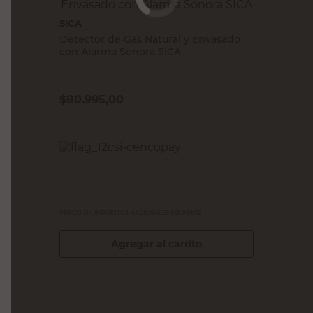
SICA
Detector de Gas Natural y Envasado
con Alarma Sonora SICA
$
80.995,00